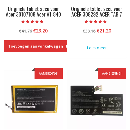
Originele tablet accu voor
Originele tablet accu voor
Acer 30107108,Acer A1-840
ACER 308292,ACER TAB 7
Beoordeeld met
Beoordeeld met
Oorspronkelijke
Huidige
Oorspronkelij
Huidige
€
23.20
€
21.20
€
41.76
€
38.16
5.00
5.00
van 5
van 5
prijs
prijs
prijs
prijs
was:
is:
was:
is:
Toevoegen aan winkelwagen
Lees meer
€41.76.
€23.20.
€38.16.
€21.20.
AANBIEDING!
AANBIEDING!