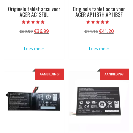
Originele tablet accu voor
Originele tablet accu voor
ACER AC13F8L
ACER AP11B7H,AP11B3F
Beoordeeld met
Beoordeeld met
Oorspronkelijke
Huidige
Oorspronkelij
Huidige
€
36.99
€
41.20
€
69.99
€
74.16
5.00
5.00
van 5
van 5
prijs
prijs
prijs
prijs
was:
is:
was:
is:
Lees meer
Lees meer
€69.99.
€36.99.
€74.16.
€41.20.
AANBIEDING!
AANBIEDING!