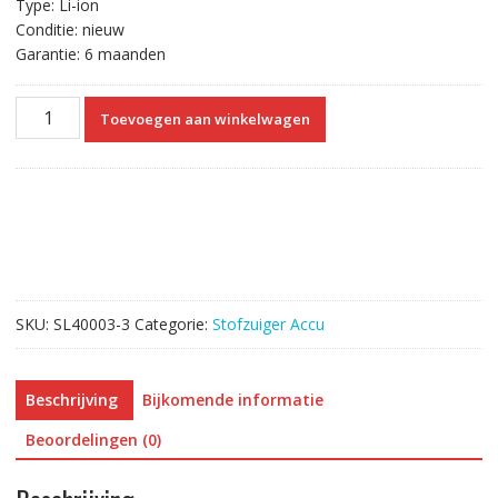
Type: Li-ion
Conditie: nieuw
Garantie: 6 maanden
Draadloze
Toevoegen aan winkelwagen
stofzuiger
accu
voor
Dyson
SV04,SV05,SV06,SV07,SV08,SV09
(3000mAh)
aantal
SKU:
SL40003-3
Categorie:
Stofzuiger Accu
Beschrijving
Bijkomende informatie
Beoordelingen (0)