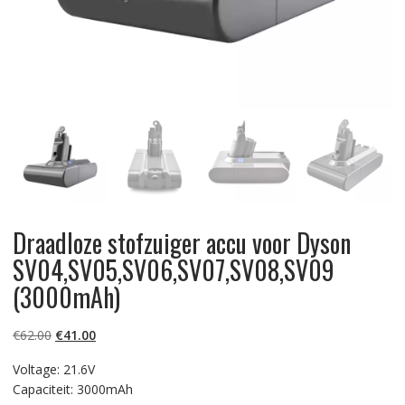
Draadloze stofzuiger accu voor Dyson
SV04,SV05,SV06,SV07,SV08,SV09
(3000mAh)
Oorspronkelijke
Huidige
€
62.00
€
41.00
prijs
prijs
Voltage: 21.6V
was:
is:
Capaciteit: 3000mAh
€62.00.
€41.00.