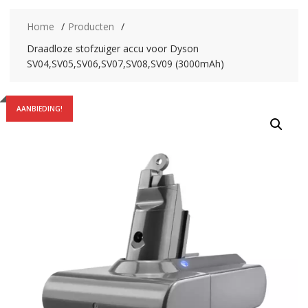
Home
Producten
Draadloze stofzuiger accu voor Dyson
SV04,SV05,SV06,SV07,SV08,SV09 (3000mAh)
AANBIEDING!