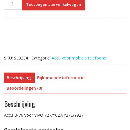
Accu
Toevoegen aan winkelwagen
B-
76
voor
VIVO
Y27/Y27L
aantal
SKU:
SL32341
Categorie:
Accu voor mobiele telefoons
Beschrijving
Bijkomende informatie
Beoordelingen (0)
Beschrijving
Accu B-76 voor VIVO Y27/Y627/Y27L/Y927