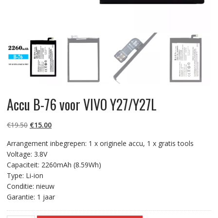
Accu B-76 voor VIVO Y27/Y27L
Oorspronkelijke
Huidige
€
19.50
€
15.00
prijs
prijs
Arrangement inbegrepen: 1 x originele accu, 1 x gratis tools
was:
is:
Voltage: 3.8V
€19.50.
€15.00.
Capaciteit: 2260mAh (8.59Wh)
Type: Li-ion
Conditie: nieuw
Garantie: 1 jaar