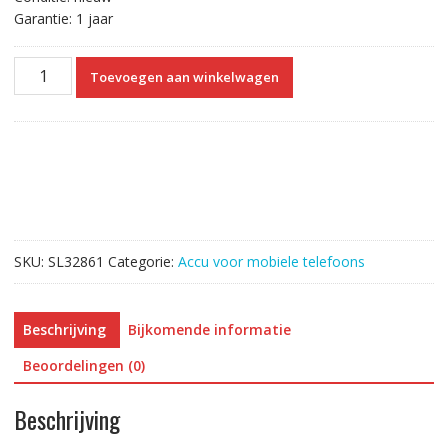
Garantie: 1 jaar
Accu
Toevoegen aan winkelwagen
BL-
A50CT
voor
General
Mobile
GM
23
SE
SKU:
SL32861
Categorie:
Accu voor mobiele telefoons
aantal
Beschrijving
Bijkomende informatie
Beoordelingen (0)
Beschrijving