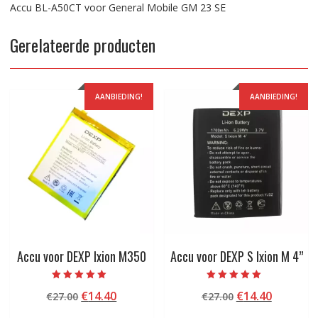
Accu BL-A50CT voor General Mobile GM 23 SE
Gerelateerde producten
AANBIEDING!
AANBIEDING!
Accu voor DEXP Ixion M350
Accu voor DEXP S Ixion M 4”
Beoordeeld met
Beoordeeld met
Oorspronkelijke
Huidige
Oorspronkelij
Huidige
€
14.40
€
14.40
€
27.00
€
27.00
5.00
5.00
van 5
van 5
prijs
prijs
prijs
prijs