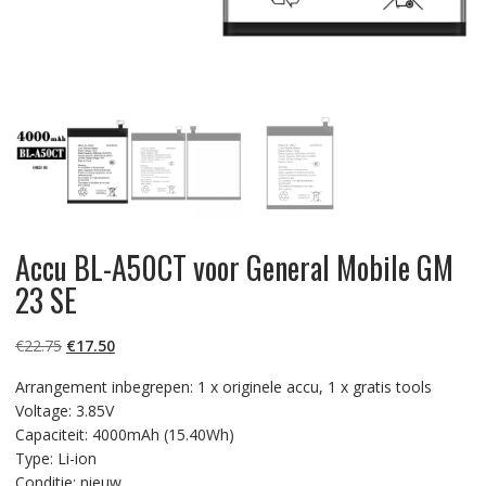
Accu BL-A50CT voor General Mobile GM
23 SE
Oorspronkelijke
Huidige
€
22.75
€
17.50
prijs
prijs
Arrangement inbegrepen: 1 x originele accu, 1 x gratis tools
was:
is:
Voltage: 3.85V
€22.75.
€17.50.
Capaciteit: 4000mAh (15.40Wh)
Type: Li-ion
Conditie: nieuw