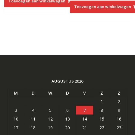
Toevoegen aan winkelwagen
was:
is:
€27.00.
€14.40.
Toevoegen aan winkelwagen
€27.00.
€14.40.
AUGUSTUS 2026
M
D
W
D
V
Z
Z
1
2
3
4
5
6
7
8
9
10
11
12
13
14
15
16
17
18
19
20
21
22
23