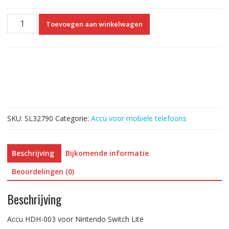
Accu
Toevoegen aan winkelwagen
HDH-
003
voor
Nintendo
Switch
Lite
aantal
SKU:
SL32790
Categorie:
Accu voor mobiele telefoons
Beschrijving
Bijkomende informatie
Beoordelingen (0)
Beschrijving
Accu HDH-003 voor Nintendo Switch Lite