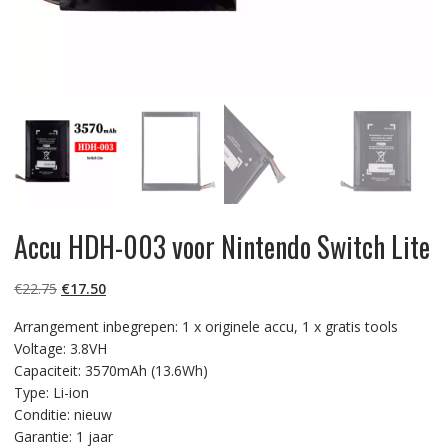
Accu HDH-003 voor Nintendo Switch Lite
Oorspronkelijke
Huidige
€
22.75
€
17.50
prijs
prijs
Arrangement inbegrepen: 1 x originele accu, 1 x gratis tools
was:
is:
Voltage: 3.8VH
€22.75.
€17.50.
Capaciteit: 3570mAh (13.6Wh)
Type: Li-ion
Conditie: nieuw
Garantie: 1 jaar