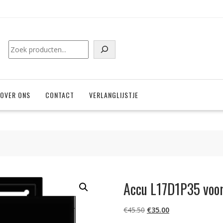
Zoeken
OVER ONS
CONTACT
VERLANGLIJSTJE
Accu L17D1P35 voor
Oorspronkelijke
Huidige
€
45.50
€
35.00
prijs
prijs