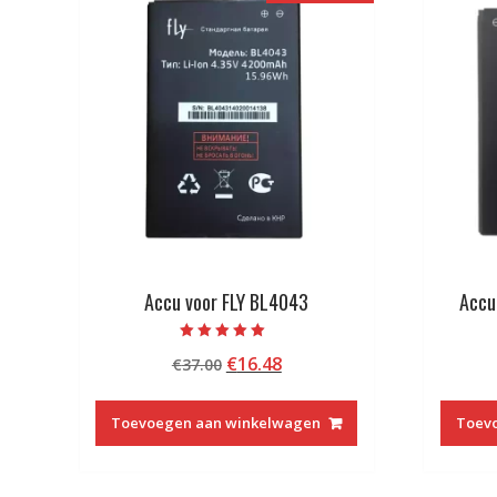
Accu voor FLY BL4043
Accu
Beoordeeld met
Oorspronkelijke
Huidige
€
16.48
€
37.00
5.00
van 5
prijs
prijs
was:
is:
Toevoegen aan winkelwagen
Toev
€37.00.
€16.48.