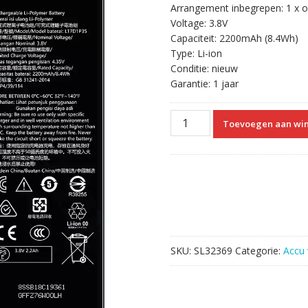
Arrangement inbegrepen: 1 x ori
was:
is:
Voltage: 3.8V
€45.50.
€35.00.
Capaciteit: 2200mAh (8.4Wh)
Type: Li-ion
Conditie: nieuw
Garantie: 1 jaar
Accu
Toevoegen aan wi
L17D1P35
voor
Lenovo
aantal
SKU:
SL32369
Categorie:
Accu 