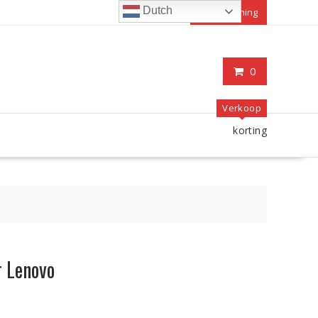
Dutch
Mijn rekening
0
Verkoop
korting
 Lenovo