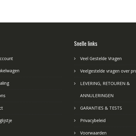
Snelle links
account
Veel Gestelde Vragen
nkelwagen
Veelgestelde vragen over p
aling
LEVERING, RETOUREN &
ons
ANNULERINGEN
ct
GARANTIES & TESTS
lijstje
Privacybeleid
Voorwaarden