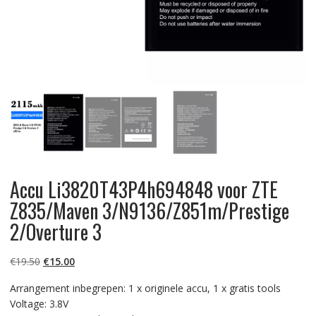
Accu Li3820T43P4h694848 voor ZTE
Z835/Maven 3/N9136/Z851m/Prestige
2/Overture 3
Oorspronkelijke
Huidige
€
19.50
€
15.00
prijs
prijs
Arrangement inbegrepen: 1 x originele accu, 1 x gratis tools
was:
is:
Voltage: 3.8V
€19.50.
€15.00.