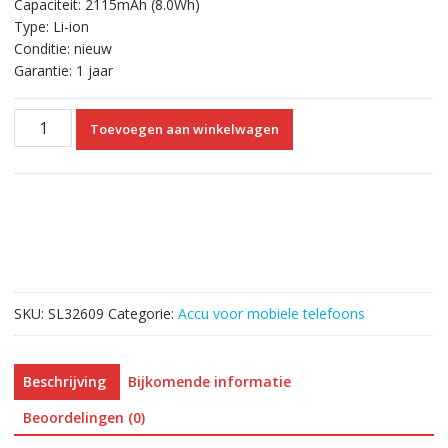
Capaciteit: 2115mAh (8.0Wh)
Type: Li-ion
Conditie: nieuw
Garantie: 1 jaar
Accu
Toevoegen aan winkelwagen
Li3820T43P4h694848
voor
ZTE
Z835/Maven
3/N9136/Z851m/Prestige
2/Overture
3
aantal
SKU:
SL32609
Categorie:
Accu voor mobiele telefoons
Beschrijving
Bijkomende informatie
Beoordelingen (0)