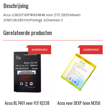
Beschrijving
Accu Li3820T43P4h694848 voor ZTE Z835/Maven
3/N9136/Z851m/Prestige 2/Overture 3
Gerelateerde producten
AANBIEDING!
AANBIEDING!
Accu BL7401 voor FLY IQ238
Accu voor DEXP Ixion M350