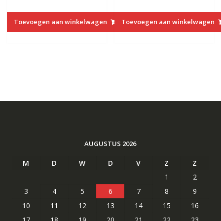
van 5
van 5
prijs
prijs
prijs
prijs
was:
is:
was:
is:
Toevoegen aan winkelwagen
Toevoegen aan winkelwagen
€27.00.
€14.40.
€27.00.
€14.40.
AUGUSTUS 2026
M
D
W
D
V
Z
Z
1
2
3
4
5
6
7
8
9
10
11
12
13
14
15
16
17
18
19
20
21
22
23