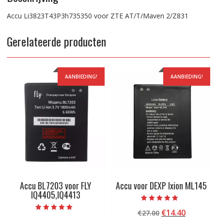
Accu Li3823T43P3h735350 voor ZTE AT/T/Maven 2/Z831
Gerelateerde producten
AANBIEDING!
AANBIEDING!
Accu BL7203 voor FLY
Accu voor DEXP Ixion ML145
IQ4405,IQ4413
Beoordeeld
Oorspronkelij
Huidige
€
14.40
€
27.00
met
Beoordeeld met