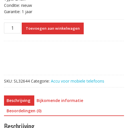
Conditie: nieuw
Garantie: 1 jaar
Accu
Toevoegen aan winkelwagen
Li3823T43P3h735350
voor
ZTE
N986
V976
N976
Q802T
Z831
SKU:
SL32644
Categorie:
Accu voor mobiele telefoons
aantal
Beschrijving
Bijkomende informatie
Beoordelingen (0)
Beschrijving