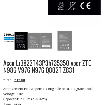
Accu Li3823T43P3h735350 voor ZTE
N986 V976 N976 Q802T Z831
Oorspronkelijke
Huidige
€
19.50
€
15.00
prijs
prijs
Arrangement inbegrepen: 1 x originele accu, 1 x gratis tools
was:
is:
Voltage: 3.8V
€19.50.
€15.00.
Capaciteit: 2300mAh (8.8Wh)
Type: Li-ion