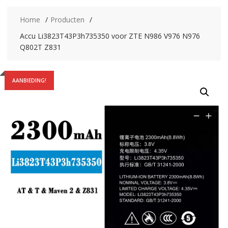
Home
Producten
Accu Li3823T43P3h735350 voor ZTE N986 V976 N976
Q802T Z831
AANBIEDING!