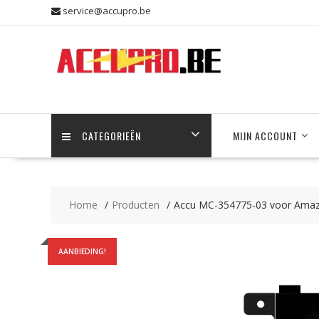
Skip
service@accupro.be
to
content
CATEGORIEËN
MIJN ACCOUNT
Home
Producten
Accu MC-354775-03 voor Amazo
AANBIEDING!