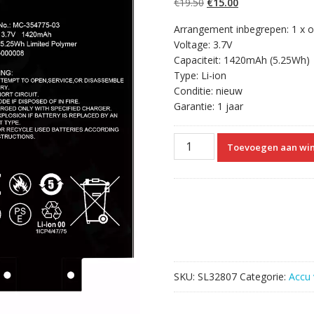
Oorspronkelijke
Huidige
€
19.50
€
15.00
prijs
prijs
Arrangement inbegrepen: 1 x ori
was:
is:
Voltage: 3.7V
€19.50.
€15.00.
Capaciteit: 1420mAh (5.25Wh)
Type: Li-ion
Conditie: nieuw
Garantie: 1 jaar
Accu
Toevoegen aan wi
MC-
354775-
03
voor
Amazon
Kindle
Paperwhite
1st
SKU:
SL32807
Categorie:
Accu 
/158-
000008
aantal