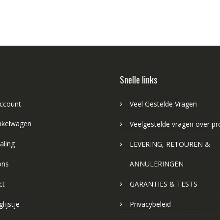
Snelle links
account
Veel Gestelde Vragen
nkelwagen
Veelgestelde vragen over p
aling
LEVERING, RETOUREN &
ons
ANNULERINGEN
ct
GARANTIES & TESTS
lijstje
Privacybeleid