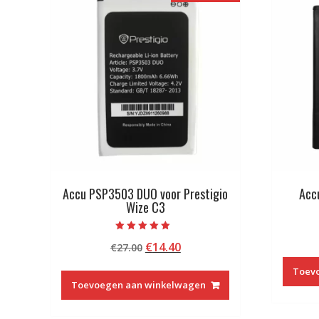
Accu PSP3503 DUO voor Prestigio
Acc
Wize C3
Beoordeeld met
Oorspronkelijke
Huidige
€
14.40
€
27.00
5.00
van 5
prijs
prijs
Toev
was:
is:
Toevoegen aan winkelwagen
€27.00.
€14.40.