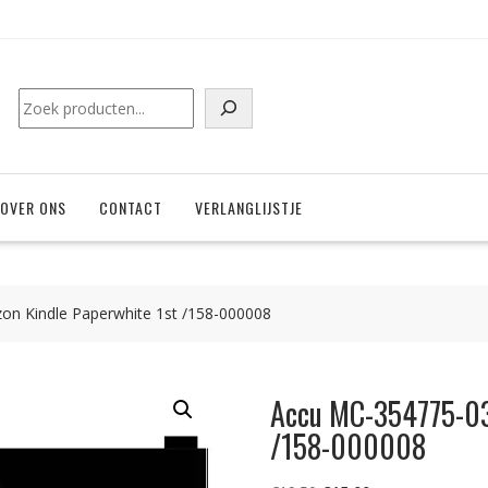
Zoeken
OVER ONS
CONTACT
VERLANGLIJSTJE
n Kindle Paperwhite 1st /158-000008
Accu MC-354775-03 
/158-000008