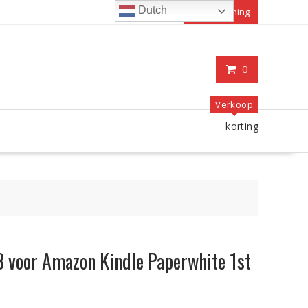
Dutch
Mijn rekening
0
Verkoop
korting
voor Amazon Kindle Paperwhite 1st