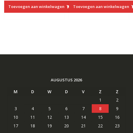
was:
is:
was:
is:
Toevoegen aan winkelwagen
Toevoegen aan winkelwagen
€27.00.
€14.40.
€27.00.
€14.40.
AUGUSTUS 2026
M
D
W
D
V
Z
Z
1
2
3
4
5
6
7
8
9
10
11
12
13
14
15
16
17
18
19
20
21
22
23