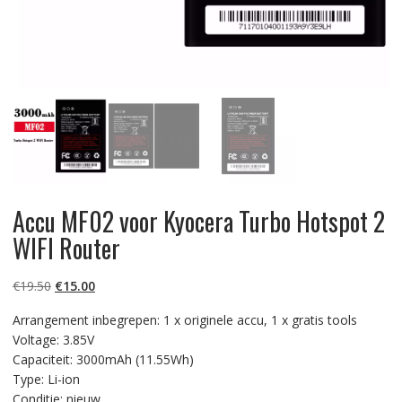
Accu MF02 voor Kyocera Turbo Hotspot 2
WIFI Router
Oorspronkelijke
Huidige
€
19.50
€
15.00
prijs
prijs
Arrangement inbegrepen: 1 x originele accu, 1 x gratis tools
was:
is:
Voltage: 3.85V
€19.50.
€15.00.
Capaciteit: 3000mAh (11.55Wh)
Type: Li-ion
Conditie: nieuw