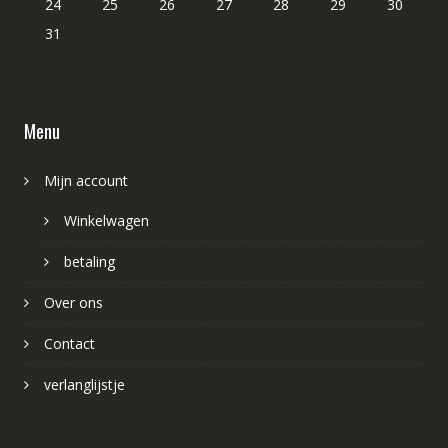
24
25
26
27
28
29
30
31
Menu
Mijn account
Winkelwagen
betaling
Over ons
Contact
verlanglijstje