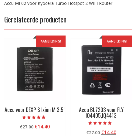
Accu MF02 voor Kyocera Turbo Hotspot 2 WIFI Router
Gerelateerde producten
AANBIEDING!
AANBIEDING!
Accu voor DEXP S Ixion M 3.5”
Accu BL7203 voor FLY
IQ4405,IQ4413
Beoordeeld met
Oorspronkelijke
Huidige
€
14.40
€
27.00
5.00
Beoordeeld met
van 5
Oorspronkelij
Huidige
€
14.40
prijs
prijs
€
27.00
5.00
van 5