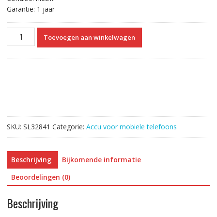
Garantie: 1 jaar
Accu
Toevoegen aan winkelwagen
MF02
voor
Kyocera
Turbo
Hotspot
2
WIFI
Router
SKU:
SL32841
Categorie:
Accu voor mobiele telefoons
aantal
Beschrijving
Bijkomende informatie
Beoordelingen (0)
Beschrijving