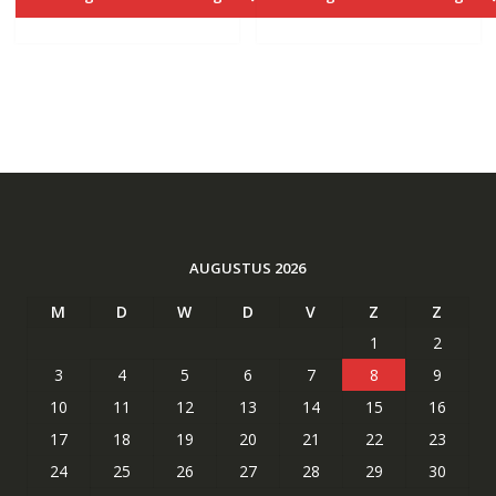
€27.00.
€14.40.
€27.00.
€14.40.
AUGUSTUS 2026
M
D
W
D
V
Z
Z
1
2
3
4
5
6
7
8
9
10
11
12
13
14
15
16
17
18
19
20
21
22
23
24
25
26
27
28
29
30