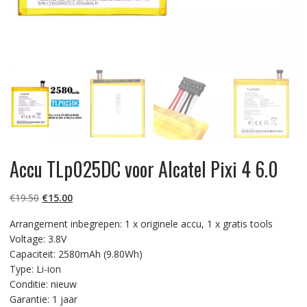
Accu TLp025DC voor Alcatel Pixi 4 6.0
Oorspronkelijke
Huidige
€
19.50
€
15.00
prijs
prijs
Arrangement inbegrepen: 1 x originele accu, 1 x gratis tools
was:
is:
Voltage: 3.8V
€19.50.
€15.00.
Capaciteit: 2580mAh (9.80Wh)
Type: Li-ion
Conditie: nieuw
Garantie: 1 jaar