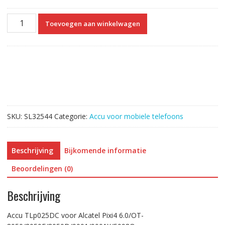
Accu
Toevoegen aan winkelwagen
TLp025DC
voor
Alcatel
Pixi
4
6.0
aantal
SKU:
SL32544
Categorie:
Accu voor mobiele telefoons
Beschrijving
Bijkomende informatie
Beoordelingen (0)
Beschrijving
Accu TLp025DC voor Alcatel Pixi4 6.0/OT-