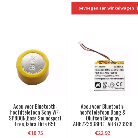
Toevoegen aan winkelwagen
Accu voor Bluetooth-
Accu voor Bluetooth-
hoofdtelefoon Sony WF-
hoofdtelefoon Bang &
SP800N,Bose Soundsport
Olufsen Beoplay
Free,Jabra Elite 65t
AHB723938PCT,AHB723938
€
18.75
€
22.92