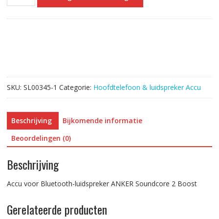
voor
Bluetooth-
luidspreker
ANKER
Soundcore
2
Boost
aantal
SKU:
SL00345-1
Categorie:
Hoofdtelefoon & luidspreker Accu
Beschrijving
Bijkomende informatie
Beoordelingen (0)
Beschrijving
Accu voor Bluetooth-luidspreker ANKER Soundcore 2 Boost
Gerelateerde producten