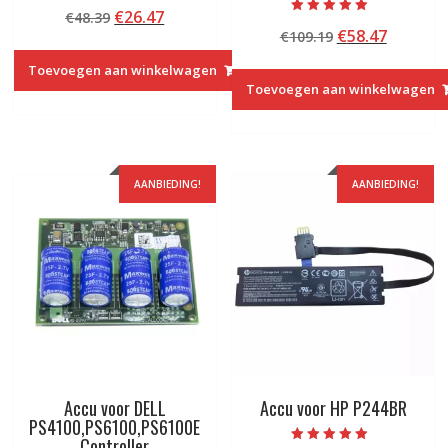
Beoordeeld met
Oorspronkelijke
Huidige
€
26.47
€
48.39
5.00
Beoordeeld met
van 5
Oorspronkelij
Huidige
€
58.47
prijs
prijs
€
109.19
5.00
van 5
prijs
prijs
was:
is:
Toevoegen aan winkelwagen
was:
is:
€48.39.
€26.47.
Toevoegen aan winkelwagen
€109.19.
€58.47.
AANBIEDING!
AANBIEDING!
Accu voor DELL
Accu voor HP P244BR
PS4100,PS6100,PS6100E
Controller