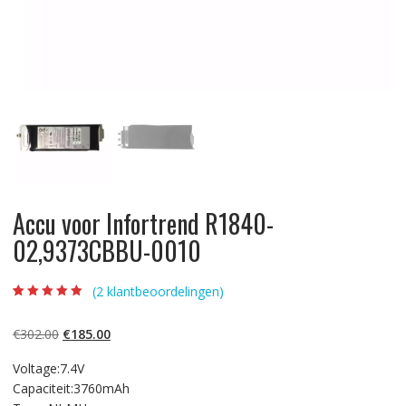
Accu voor Infortrend R1840-
02,9373CBBU-0010
(
2
klantbeoordelingen)
Beoordeling
2
4.50
op 5
gebaseerd op
Oorspronkelijke
Huidige
€
302.00
€
185.00
klantbeoordelin
gen
prijs
prijs
Voltage:7.4V
was:
is:
Capaciteit:3760mAh
€302.00.
€185.00.