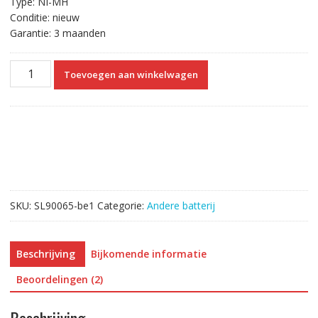
Type: NI-MH
Conditie: nieuw
Garantie: 3 maanden
Accu
Toevoegen aan winkelwagen
voor
Infortrend
R1840-
02,9373CBBU-
0010
aantal
SKU:
SL90065-be1
Categorie:
Andere batterij
Beschrijving
Bijkomende informatie
Beoordelingen (2)
Beschrijving