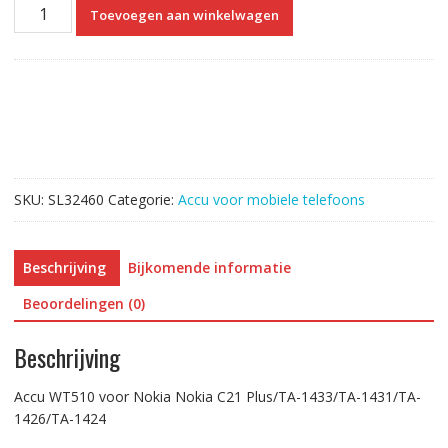
Accu
Toevoegen aan winkelwagen
WT510
voor
Nokia
Nokia
C31
aantal
SKU:
SL32460
Categorie:
Accu voor mobiele telefoons
Beschrijving
Bijkomende informatie
Beoordelingen (0)
Beschrijving
Accu WT510 voor Nokia Nokia C21 Plus/TA-1433/TA-1431/TA-
1426/TA-1424