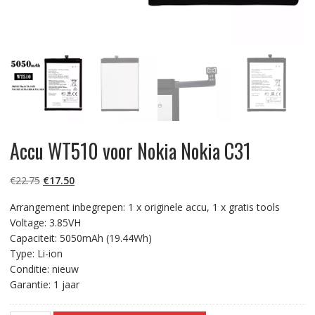
Accu WT510 voor Nokia Nokia C31
Oorspronkelijke
Huidige
€
22.75
€
17.50
prijs
prijs
Arrangement inbegrepen: 1 x originele accu, 1 x gratis tools
was:
is:
Voltage: 3.85VH
€22.75.
€17.50.
Capaciteit: 5050mAh (19.44Wh)
Type: Li-ion
Conditie: nieuw
Garantie: 1 jaar