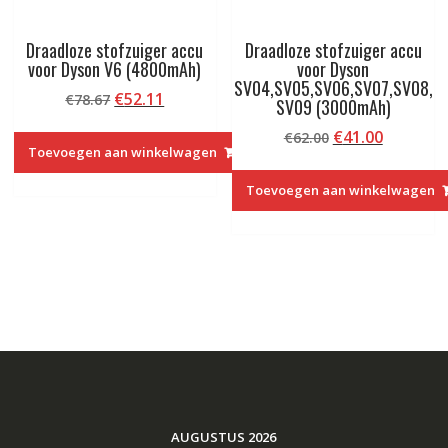
Draadloze stofzuiger accu
Draadloze stofzuiger accu
voor Dyson V6 (4800mAh)
voor Dyson
SV04,SV05,SV06,SV07,SV08,
Oorspronkelijke
Huidige
€
52.11
€
78.67
SV09 (3000mAh)
prijs
prijs
Oorspronkelij
Huidige
€
41.00
€
62.00
was:
is:
Toevoegen aan winkelwagen
prijs
prijs
€78.67.
€52.11.
was:
is:
Toevoegen aan winkelwagen
€62.00.
€41.00.
AUGUSTUS 2026