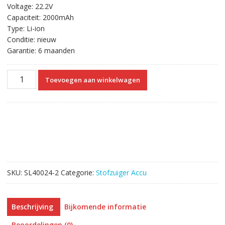
Voltage: 22.2V
was:
is:
Capaciteit: 2000mAh
€48.67.
€32.11.
Type: Li-ion
Conditie: nieuw
Garantie: 6 maanden
Draadloze
Toevoegen aan winkelwagen
stofzuiger
accu
voor
Dyson
917083-
01
917083-
03
SKU:
SL40024-2
Categorie:
Stofzuiger Accu
17083-
2811
17083-
Beschrijving
Bijkomende informatie
4211
18172-
Beoordelingen (0)