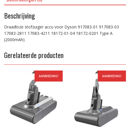
01-
04
Beschrijving
18172-
0201
Draadloze stofzuiger accu voor Dyson 917083-01 917083-03
Type
17083-2811 17083-4211 18172-01-04 18172-0201 Type A
A
(2000mAh)
(2000mAh)
aantal
Gerelateerde producten
AANBIEDING!
AANBIEDING!