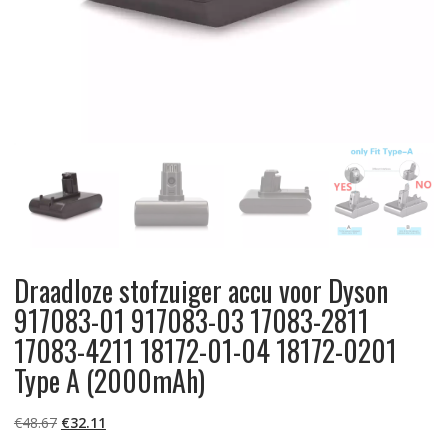
Draadloze stofzuiger accu voor Dyson
917083-01 917083-03 17083-2811
17083-4211 18172-01-04 18172-0201
Type A (2000mAh)
Oorspronkelijke
Huidige
€
48.67
€
32.11
prijs
prijs