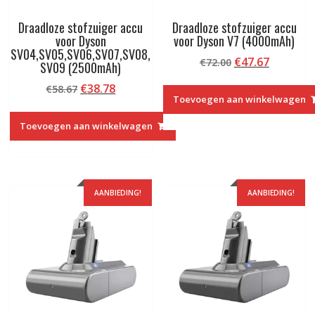
Draadloze stofzuiger accu
Draadloze stofzuiger accu
voor Dyson
voor Dyson V7 (4000mAh)
SV04,SV05,SV06,SV07,SV08,
Oorspronkelij
Huidige
€
47.67
€
72.00
SV09 (2500mAh)
prijs
prijs
Oorspronkelijke
Huidige
€
38.78
€
58.67
was:
is:
Toevoegen aan winkelwagen
prijs
prijs
€72.00.
€47.67.
was:
is:
Toevoegen aan winkelwagen
€58.67.
€38.78.
AANBIEDING!
AANBIEDING!