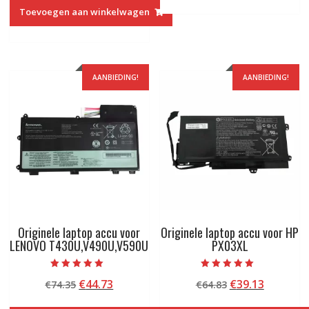
was:
is:
Toevoegen aan winkelwagen
€80.13.
€48.13.
AANBIEDING!
AANBIEDING!
Originele laptop accu voor
Originele laptop accu voor HP
LENOVO T430U,V490U,V590U
PX03XL
Beoordeeld met
Beoordeeld met
Oorspronkelijke
Huidige
Oorspronkelij
Huidige
€
44.73
€
39.13
€
74.35
€
64.83
5.00
5.00
van 5
van 5
prijs
prijs
prijs
prijs