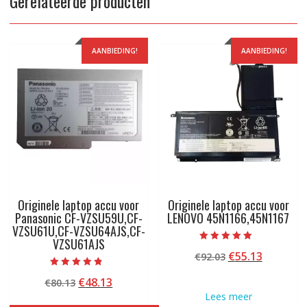
Gerelateerde producten
AANBIEDING!
AANBIEDING!
Originele laptop accu voor
Originele laptop accu voor
Panasonic CF-VZSU59U,CF-
LENOVO 45N1166,45N1167
VZSU61U,CF-VZSU64AJS,CF-
VZSU61AJS
Beoordeeld met
Oorspronkelij
Huidige
€
55.13
€
92.03
5.00
van 5
prijs
prijs
Beoordeeld
Oorspronkelijke
Huidige
€
48.13
€
80.13
met
was:
is:
4.50
prijs
prijs
Lees meer
€92.03.
€55.13.
van 5