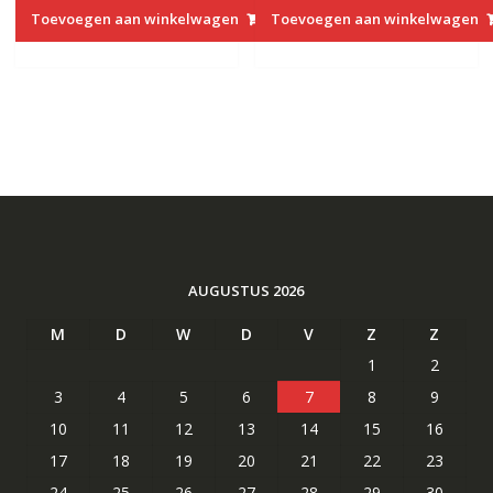
was:
is:
was:
is:
Toevoegen aan winkelwagen
Toevoegen aan winkelwagen
€74.35.
€44.73.
€64.83.
€39.13.
AUGUSTUS 2026
M
D
W
D
V
Z
Z
1
2
3
4
5
6
7
8
9
10
11
12
13
14
15
16
17
18
19
20
21
22
23
24
25
26
27
28
29
30