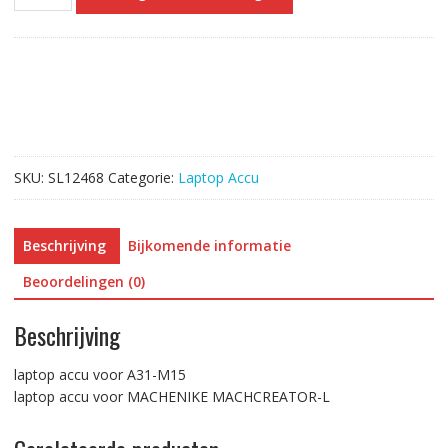
accu
voor
A31-
M15
aantal
SKU:
SL12468
Categorie:
Laptop Accu
Beschrijving
Bijkomende informatie
Beoordelingen (0)
Beschrijving
laptop accu voor A31-M15
laptop accu voor MACHENIKE MACHCREATOR-L