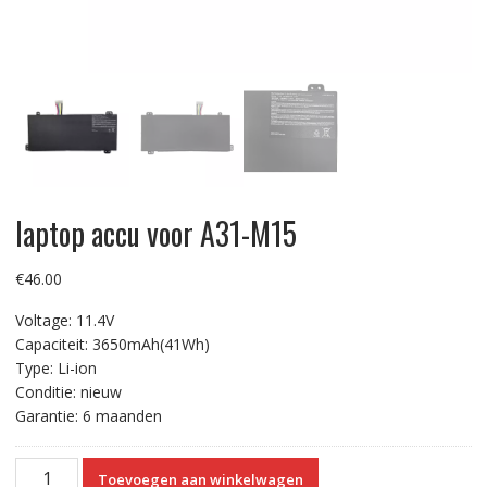
laptop accu voor A31-M15
€
46.00
Voltage: 11.4V
Capaciteit: 3650mAh(41Wh)
Type: Li-ion
Conditie: nieuw
Garantie: 6 maanden
laptop
Toevoegen aan winkelwagen