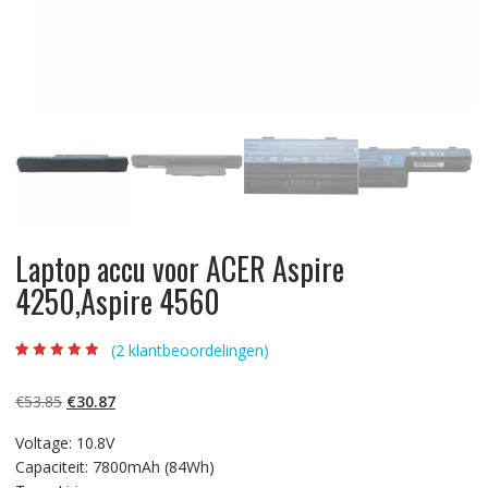
Laptop accu voor ACER Aspire
4250,Aspire 4560
(
2
klantbeoordelingen)
Beoordeling
2
4.50
op 5
gebaseerd op
Oorspronkelijke
Huidige
€
53.85
€
30.87
klantbeoordelin
gen
prijs
prijs
Voltage: 10.8V
was:
is:
Capaciteit: 7800mAh (84Wh)
€53.85.
€30.87.