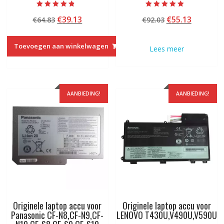
Beoordeeld
Beoordeeld met
Oorspronkelijke
Huidige
Oorspronkelij
Huidige
€
39.13
€
55.13
€
64.83
€
92.03
met
5.00
4.50
van 5
prijs
prijs
prijs
prijs
van 5
was:
is:
was:
is:
Toevoegen aan winkelwagen
Lees meer
€64.83.
€39.13.
€92.03.
€55.13.
AANBIEDING!
AANBIEDING!
Originele laptop accu voor
Originele laptop accu voor
Panasonic CF-N8,CF-N9,CF-
LENOVO T430U,V490U,V590U