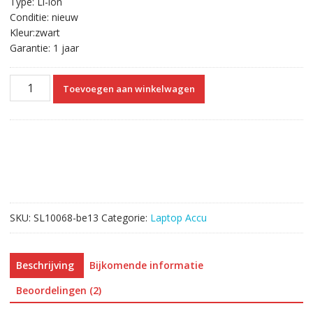
Type: Li-ion
Conditie: nieuw
Kleur:zwart
Garantie: 1 jaar
Laptop
Toevoegen aan winkelwagen
accu
voor
ACER
Aspire
4250,Aspire
4560
aantal
SKU:
SL10068-be13
Categorie:
Laptop Accu
Beschrijving
Bijkomende informatie
Beoordelingen (2)