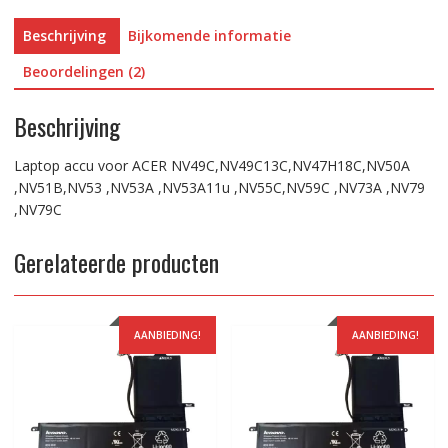
,NV79C
Beschrijving
Bijkomende informatie
aantal
Beoordelingen (2)
Beschrijving
Laptop accu voor ACER NV49C,NV49C13C,NV47H18C,NV50A
,NV51B,NV53 ,NV53A ,NV53A11u ,NV55C,NV59C ,NV73A ,NV79
,NV79C
Gerelateerde producten
AANBIEDING!
AANBIEDING!