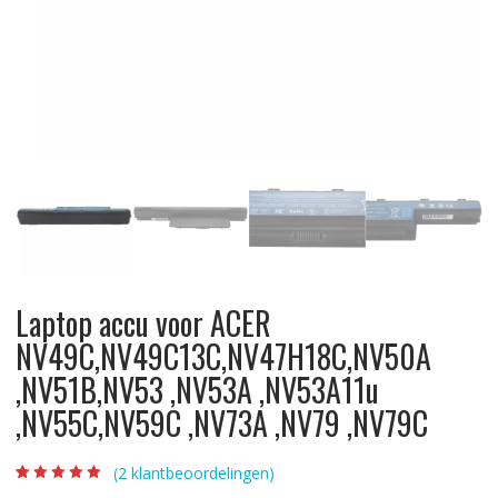
Laptop accu voor ACER
NV49C,NV49C13C,NV47H18C,NV50A
,NV51B,NV53 ,NV53A ,NV53A11u
,NV55C,NV59C ,NV73A ,NV79 ,NV79C
(
2
klantbeoordelingen)
Beoordeling
2