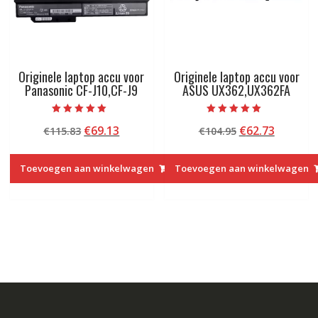
Originele laptop accu voor
Originele laptop accu voor
Panasonic CF-J10,CF-J9
ASUS UX362,UX362FA
Beoordeeld met
Beoordeeld met
Oorspronkelijke
Huidige
Oorspronkelij
Huidige
€
69.13
€
62.73
€
115.83
€
104.95
5.00
5.00
van 5
van 5
prijs
prijs
prijs
prijs
was:
is:
was:
is:
Toevoegen aan winkelwagen
Toevoegen aan winkelwagen
€115.83.
€69.13.
€104.95.
€62.73.