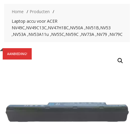
Home
Producten
Laptop accu voor ACER
NV49C,NV49C13C,NV47H18C,NV50A ,NV51B,NV53
,NV53A ,NV53A11u ,NV55C,NV59C ,NV73A ,NV79 ,NV79C
AANBIEDING!