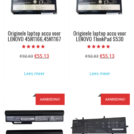
Originele laptop accu voor
Originele laptop accu voor
LENOVO 45N1166,45N1167
LENOVO ThinkPad S530
Beoordeeld met
Beoordeeld met
Oorspronkelijke
Huidige
Oorspronkelij
Huidige
€
55.13
€
55.13
€
92.03
€
92.03
5.00
5.00
van 5
van 5
prijs
prijs
prijs
prijs
was:
is:
was:
is:
Lees meer
Lees meer
€92.03.
€55.13.
€92.03.
€55.13.
AANBIEDING!
AANBIEDING!