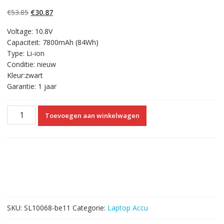
5.00
op 5
gebaseerd op
Oorspronkelijke
Huidige
€
53.85
€
30.87
klantbeoordelinge
n
prijs
prijs
Voltage: 10.8V
was:
is:
Capaciteit: 7800mAh (84Wh)
€53.85.
€30.87.
Type: Li-ion
Conditie: nieuw
Kleur:zwart
Garantie: 1 jaar
Laptop
Toevoegen aan winkelwagen
accu
voor
ACER
NV49C,NV49C13C,NV47H18C,NV50A
,NV51B,NV53
,NV53A
,NV53A11u
,NV55C,NV59C
SKU:
SL10068-be11
Categorie:
Laptop Accu
,NV73A
,NV79