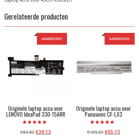
Gerelateerde producten
AANBIEDING!
AANBIEDING!
Originele laptop accu voor
Originele laptop accu voor
LENOVO IdeaPad 330-15ARR
Panasonic CF-LX3
Beoordeeld met
Beoordeeld
Oorspronkelijke
Huidige
Oorspronkelij
Huidige
€
39.13
€
65.13
€
64.83
€
109.03
5.00
met
van 5
4.50
prijs
prijs
prijs
prijs
van 5