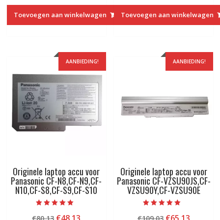
was:
is:
was:
is:
Toevoegen aan winkelwagen
Toevoegen aan winkelwagen
€64.83.
€39.13.
€109.03.
€65.13.
AANBIEDING!
AANBIEDING!
Originele laptop accu voor
Originele laptop accu voor
Panasonic CF-N8,CF-N9,CF-
Panasonic CF-VZSU90JS,CF-
N10,CF-S8,CF-S9,CF-S10
VZSU90Y,CF-VZSU90E
Beoordeeld met
Beoordeeld met
Oorspronkelijke
Huidige
Oorspronkelij
Huidige
€
48.13
€
65.13
€
80.13
€
109.03
5.00
5.00