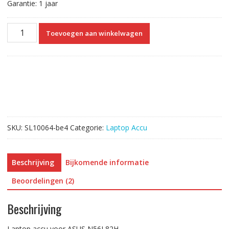
Garantie: 1 jaar
Laptop
Toevoegen aan winkelwagen
accu
voor
ASUS
N56L82H
aantal
SKU:
SL10064-be4
Categorie:
Laptop Accu
Beschrijving
Bijkomende informatie
Beoordelingen (2)
Beschrijving
Laptop accu voor ASUS N56L82H