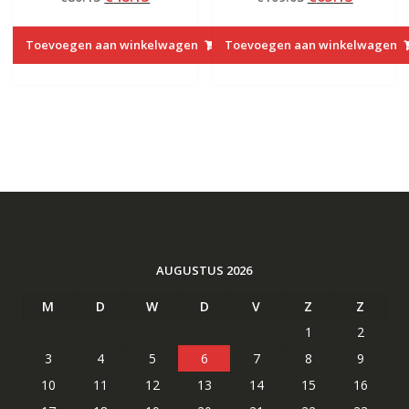
van 5
van 5
prijs
prijs
prijs
prijs
was:
is:
was:
is:
Toevoegen aan winkelwagen
Toevoegen aan winkelwagen
€80.13.
€48.13.
€109.03.
€65.13.
AUGUSTUS 2026
M
D
W
D
V
Z
Z
1
2
3
4
5
6
7
8
9
10
11
12
13
14
15
16