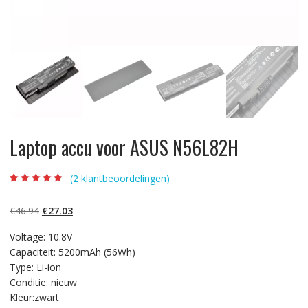
Laptop accu voor ASUS N56L82H
(
2
klantbeoordelingen)
Beoordeling
2
4.50
op 5
gebaseerd op
Oorspronkelijke
Huidige
€
46.94
€
27.03
klantbeoordelin
gen
prijs
prijs
Voltage: 10.8V
was:
is:
Capaciteit: 5200mAh (56Wh)
€46.94.
€27.03.
Type: Li-ion
Conditie: nieuw
Kleur:zwart