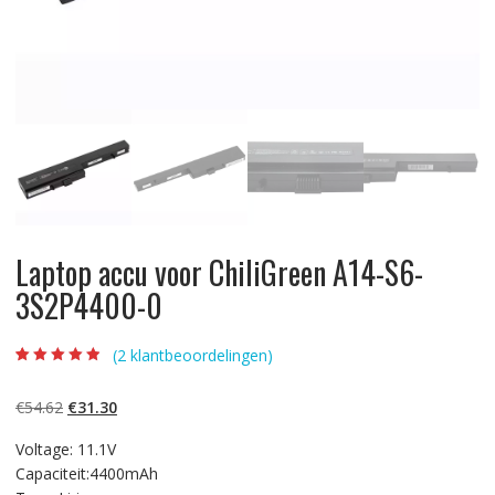
Laptop accu voor ChiliGreen A14-S6-
3S2P4400-0
(
2
klantbeoordelingen)
Beoordeling
2
4.50
op 5
gebaseerd op
Oorspronkelijke
Huidige
€
54.62
€
31.30
klantbeoordelin
gen
prijs
prijs
Voltage: 11.1V
was:
is:
Capaciteit:4400mAh
€54.62.
€31.30.