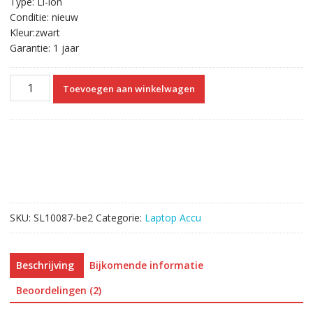
Type: Li-ion
Conditie: nieuw
Kleur:zwart
Garantie: 1 jaar
Laptop
Toevoegen aan winkelwagen
accu
voor
ChiliGreen
A14-
S6-
3S2P4400-
0
aantal
SKU:
SL10087-be2
Categorie:
Laptop Accu
Beschrijving
Bijkomende informatie
Beoordelingen (2)