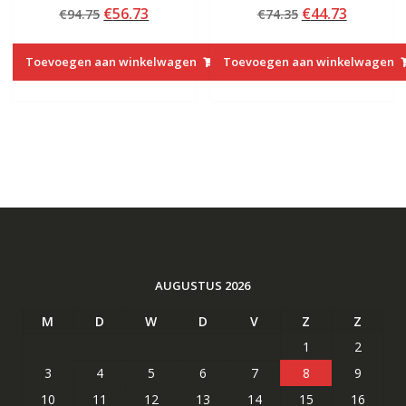
Beoordeeld
Beoordeeld met
Oorspronkelijke
Huidige
Oorspronkelij
Huidige
€
56.73
€
44.73
€
94.75
€
74.35
met
5.00
4.50
van 5
prijs
prijs
prijs
prijs
van 5
was:
is:
was:
is:
Toevoegen aan winkelwagen
Toevoegen aan winkelwagen
€94.75.
€56.73.
€74.35.
€44.73.
AUGUSTUS 2026
M
D
W
D
V
Z
Z
1
2
3
4
5
6
7
8
9
10
11
12
13
14
15
16