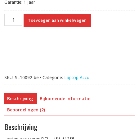
Garantie: 1 jaar
Laptop
Toevoegen aan winkelwagen
accu
voor
DELL
451-
11355
aantal
SKU:
SL10092-be7
Categorie:
Laptop Accu
Beschrijving
Bijkomende informatie
Beoordelingen (2)
Beschrijving
Laptop accu voor DELL 451-11355