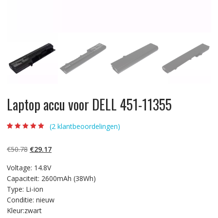
Laptop accu voor DELL 451-11355
(
2
klantbeoordelingen)
Beoordeling
2
5.00
op 5
gebaseerd op
Oorspronkelijke
Huidige
€
50.78
€
29.17
klantbeoordelinge
n
prijs
prijs
Voltage: 14.8V
was:
is:
Capaciteit: 2600mAh (38Wh)
€50.78.
€29.17.
Type: Li-ion
Conditie: nieuw
Kleur:zwart