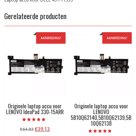
Gerelateerde producten
AANBIEDING!
AANBIEDING!
Originele laptop accu voor
Originele laptop accu voor
LENOVO IdeaPad 330-15ARR
LENOVO
5B10Q62140,5B10Q62139,5B
10Q62138
Beoordeeld met
Oorspronkelijke
Huidige
€
39.13
€
64.83
5.00
van 5
prijs
prijs