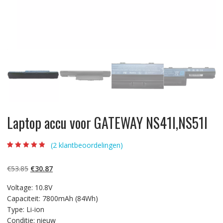
Laptop accu voor GATEWAY NS41I,NS51I
(
2
klantbeoordelingen)
Beoordeling
2
4.50
op 5
gebaseerd op
Oorspronkelijke
Huidige
€
53.85
€
30.87
klantbeoordelin
gen
prijs
prijs
Voltage: 10.8V
was:
is:
Capaciteit: 7800mAh (84Wh)
€53.85.
€30.87.
Type: Li-ion
Conditie: nieuw