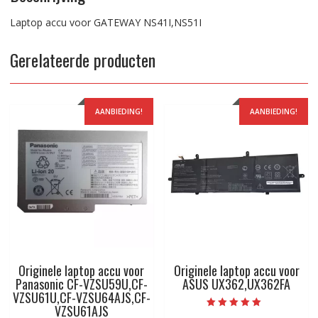
Laptop accu voor GATEWAY NS41I,NS51I
Gerelateerde producten
AANBIEDING!
AANBIEDING!
Originele laptop accu voor
Originele laptop accu voor
Panasonic CF-VZSU59U,CF-
ASUS UX362,UX362FA
VZSU61U,CF-VZSU64AJS,CF-
VZSU61AJS
Beoordeeld met