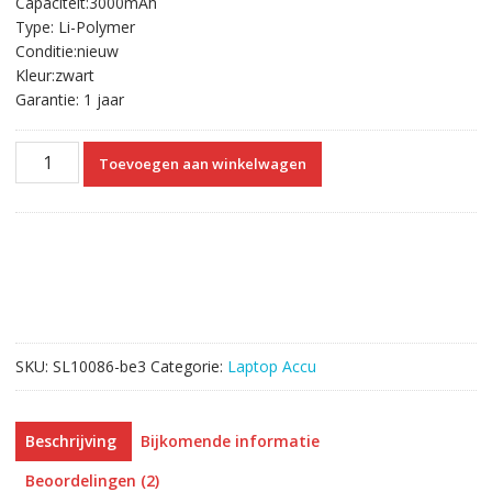
Capaciteit:3000mAh
€69.98.
€39.83.
Type: Li-Polymer
Conditie:nieuw
Kleur:zwart
Garantie: 1 jaar
Laptop
Toevoegen aan winkelwagen
accu
voor
HP
538693-
251,538693-
271,538693-
961
aantal
SKU:
SL10086-be3
Categorie:
Laptop Accu
Beschrijving
Bijkomende informatie
Beoordelingen (2)