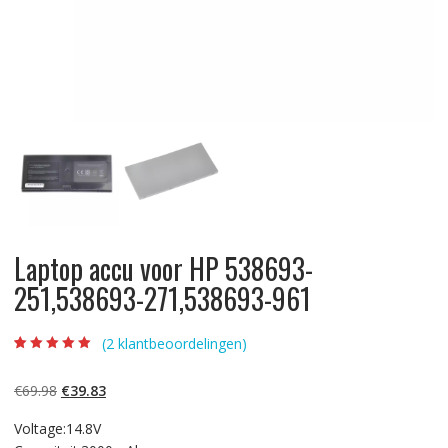
Laptop accu voor HP 538693-
251,538693-271,538693-961
(
2
klantbeoordelingen)
Beoordeling
2
5.00
op 5
gebaseerd op
Oorspronkelijke
Huidige
€
69.98
€
39.83
klantbeoordelinge
n
prijs
prijs
Voltage:14.8V
was:
is: