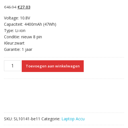
4.50
op 5
gebaseerd op
Oorspronkelijke
Huidige
€
46.94
€
27.03
klantbeoordelin
gen
prijs
prijs
Voltage: 10.8V
was:
is:
Capaciteit: 4400mAh (47Wh)
€46.94.
€27.03.
Type: Li-ion
Conditie: nieuw 8 pin
Kleur:zwart
Garantie: 1 jaar
Laptop
Toevoegen aan winkelwagen
accu
voor
HP
ProBook
6530,ProBook
6530b,ProBook
6535,ProBook
6535b,ProBook
SKU:
SL10141-be11
Categorie:
Laptop Accu
6540b,ProBook6545b
aantal