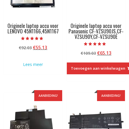
Originele laptop accu voor
Originele laptop accu voor
LENOVO 45N1166,45N1167
Panasonic CF-VZSU90JS,CF-
VZSU90Y,CF-VZSU90E
Beoordeeld met
Oorspronkelijke
Huidige
€
55.13
€
92.03
5.00
Beoordeeld met
van 5
Oorspronkelij
Huidige
€
65.13
prijs
prijs
€
109.03
5.00
van 5
prijs
prijs
was:
is:
Lees meer
was:
is:
€92.03.
€55.13.
Toevoegen aan winkelwagen
€109.03.
€65.13.
AANBIEDING!
AANBIEDING!