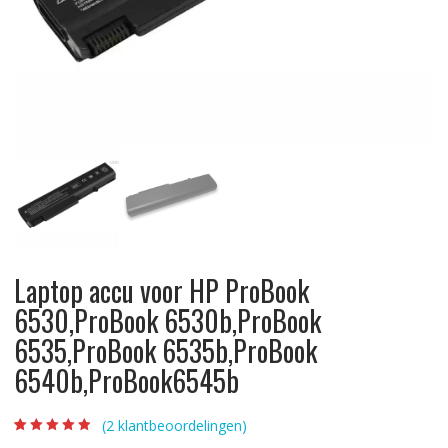
Laptop accu voor HP ProBook
6530,ProBook 6530b,ProBook
6535,ProBook 6535b,ProBook
6540b,ProBook6545b
(
2
klantbeoordelingen)
Beoordeling
2