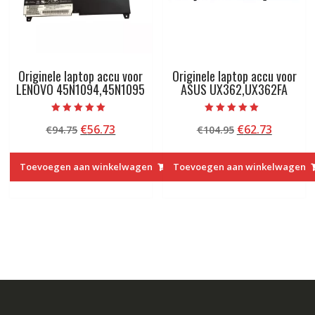
Originele laptop accu voor
Originele laptop accu voor
LENOVO 45N1094,45N1095
ASUS UX362,UX362FA
Beoordeeld met
Beoordeeld met
Oorspronkelijke
Huidige
Oorspronkelij
Huidige
€
56.73
€
62.73
€
94.75
€
104.95
5.00
5.00
van 5
van 5
prijs
prijs
prijs
prijs
was:
is:
was:
is:
Toevoegen aan winkelwagen
Toevoegen aan winkelwagen
€94.75.
€56.73.
€104.95.
€62.73.