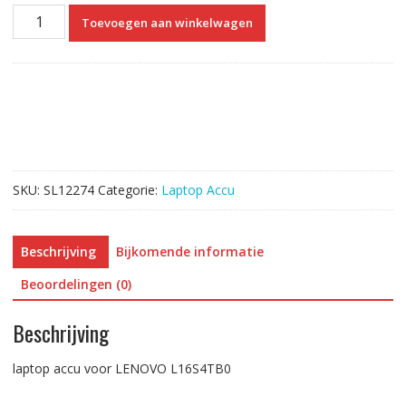
laptop
Toevoegen aan winkelwagen
accu
voor
LENOVO
L16S4TB0
aantal
SKU:
SL12274
Categorie:
Laptop Accu
Beschrijving
Bijkomende informatie
Beoordelingen (0)
Beschrijving
laptop accu voor LENOVO L16S4TB0