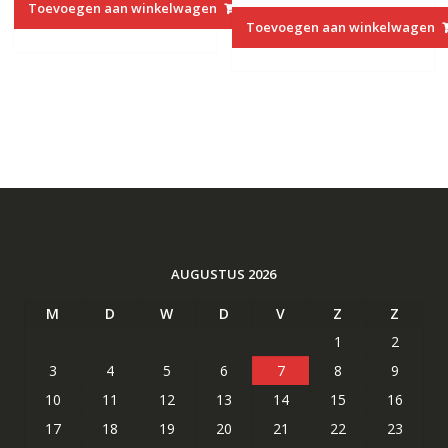
Toevoegen aan winkelwagen
was:
is:
€69.93.
€42.13.
Toevoegen aan winkelwagen
€64.83.
€39.13.
AUGUSTUS 2026
M
D
W
D
V
Z
Z
1
2
3
4
5
6
7
8
9
10
11
12
13
14
15
16
17
18
19
20
21
22
23