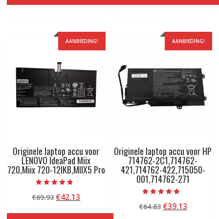
€94.75.
€56.73.
€104.95.
€62.73.
AANBIEDING!
AANBIEDING!
Originele laptop accu voor
Originele laptop accu voor HP
LENOVO IdeaPad Miix
714762-2C1,714762-
720,Miix 720-12IKB,MIIX5 Pro
421,714762-422,715050-
001,714762-271
Beoordeeld
Oorspronkelijke
Huidige
€
42.13
€
69.93
met
Beoordeeld met
4.50
Oorspronkelij
Huidige
€
39.13
prijs
prijs
€
64.83
5.00
van 5
van 5
prijs
prijs
was:
is: