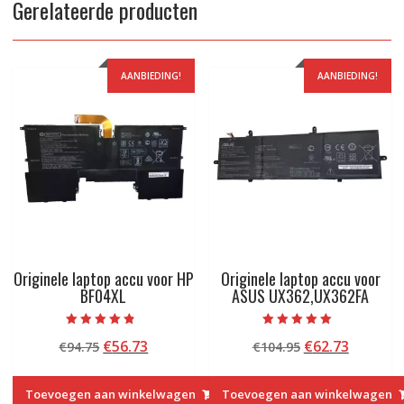
Gerelateerde producten
AANBIEDING!
AANBIEDING!
Originele laptop accu voor HP
Originele laptop accu voor
BF04XL
ASUS UX362,UX362FA
Beoordeeld
Beoordeeld met
Oorspronkelijke
Huidige
Oorspronkelij
Huidige
€
56.73
€
62.73
€
94.75
€
104.95
met
5.00
4.50
van 5
prijs
prijs
prijs
prijs
van 5
was:
is:
was:
is:
Toevoegen aan winkelwagen
Toevoegen aan winkelwagen