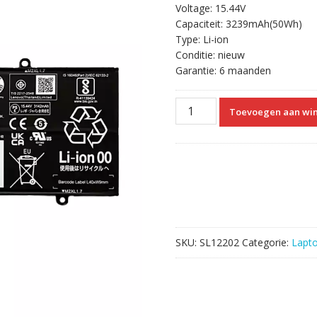
Voltage: 15.44V
Capaciteit: 3239mAh(50Wh)
Type: Li-ion
Conditie: nieuw
Garantie: 6 maanden
laptop
Toevoegen aan wi
accu
voor
LENOVO
L21C4PE3
L21M4PE4
aantal
SKU:
SL12202
Categorie:
Lapt