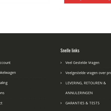
€69.93.
€4
Snelle links
account
Veel Gestelde Vragen
nkelwagen
Veelgestelde vragen over p
aling
LEVERING, RETOUREN &
ons
ANNULERINGEN
ct
GARANTIES & TESTS