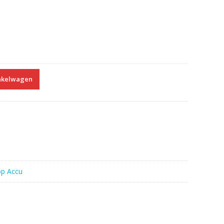
nkelwagen
op Accu