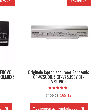
BIEDING!
AANBIEDING!
 LENOVO
Originele laptop accu voor Panasonic
IKB,MIIX5
CF-VZSU90JS,CF-VZSU90Y,CF-
VZSU90E
Beoordeeld met
kelijke
idige
Oorspronkelijke
Huidige
€
65.13
€
109.03
5.00
van 5
js
prijs
prijs
was:
is:
en
Toevoegen aan winkelwagen