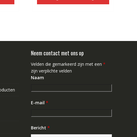
2.13.
€109.03.
€65.13.
Neem contact met ons op
Velden die gemarkeerd zijn met een
*
zijn verplichte velden
Naam
roducten
E-mail
*
Bericht
*