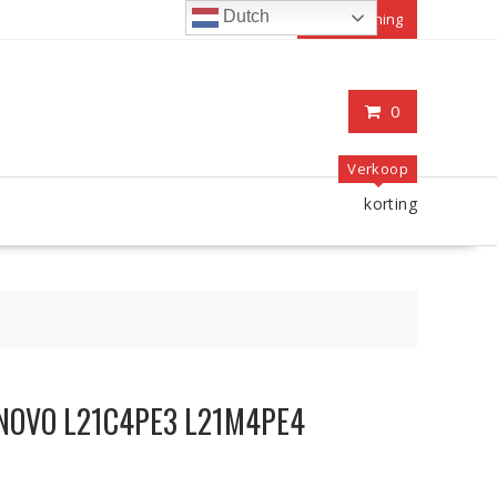
Dutch
Mijn rekening
0
Verkoop
korting
LENOVO L21C4PE3 L21M4PE4