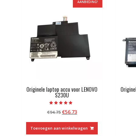
AANBIEDING!
Originele laptop accu voor LENOVO
Origine
S230U
Beoordeeld
Oorspronkelijke
Huidige
€
56.73
€
94.75
met
4.50
prijs
prijs
van 5
was:
is:
Toevoegen aan winkelwagen
€94.75.
€56.73.