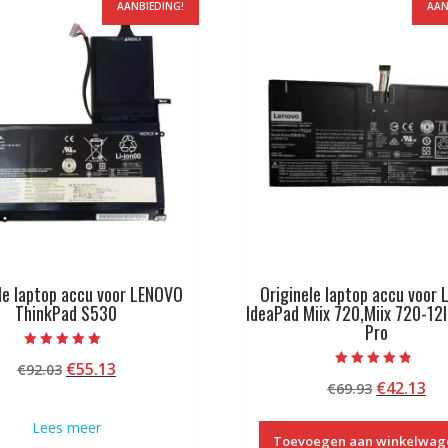
AANBIEDING!
AAN
le laptop accu voor LENOVO
Originele laptop accu voor
ThinkPad S530
IdeaPad Miix 720,Miix 720-12
Pro
Beoordeeld met
Oorspronkelijke
Huidige
€
55.13
€
92.03
5.00
Beoordeeld
van 5
Oorspron
Hu
€
42.13
prijs
prijs
€
69.93
met
4.50
prijs
pri
was:
is:
van 5
Lees meer
was:
is:
€92.03.
€55.13.
Toevoegen aan winkelwag