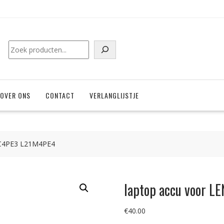
Zoeken
OVER ONS
CONTACT
VERLANGLIJSTJE
1C4PE3 L21M4PE4
laptop accu voor 
€
40.00