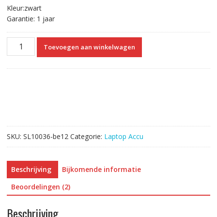
Kleur:zwart
Garantie: 1 jaar
Laptop
Toevoegen aan winkelwagen
accu
voor
FUJITSU
Lifebook
N532
aantal
SKU:
SL10036-be12
Categorie:
Laptop Accu
Beschrijving
Bijkomende informatie
Beoordelingen (2)
Beschrijving