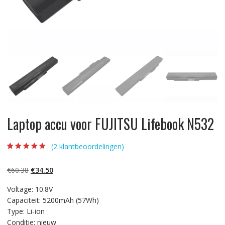
Laptop accu voor FUJITSU Lifebook N532
(
2
klantbeoordelingen)
Beoordeling
2
5.00
op 5
gebaseerd op
Oorspronkelijke
Huidige
€
60.38
€
34.50
klantbeoordelinge
n
prijs
prijs
Voltage: 10.8V
was:
is:
Capaciteit: 5200mAh (57Wh)
€60.38.
€34.50.
Type: Li-ion
Conditie: nieuw