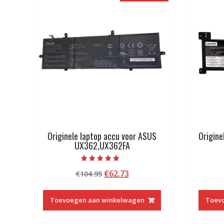
Originele laptop accu voor ASUS
Origine
UX362,UX362FA
Beoordeeld met
Oorspronkelijke
Huidige
€
62.73
€
104.95
5.00
van 5
prijs
prijs
was:
is:
Toevoegen aan winkelwagen
Toev
€104.95.
€62.73.