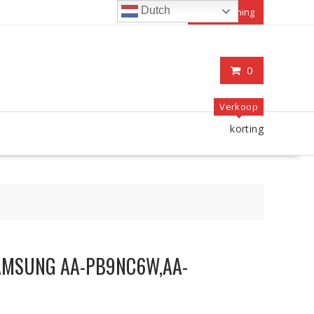
Dutch
Mijn rekening
0
Verkoop
korting
 SAMSUNG AA-PB9NC6W,AA-