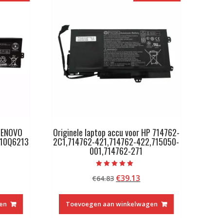
 LENOVO
Originele laptop accu voor HP 714762-
10Q6213
2C1,714762-421,714762-422,715050-
001,714762-271
Beoordeeld met
kelijke
idige
Oorspronkelijke
Huidige
€
39.13
€
64.83
5.00
van 5
js
prijs
prijs
was:
is:
en
Toevoegen aan winkelwagen
9.13.
€64.83.
€39.13.