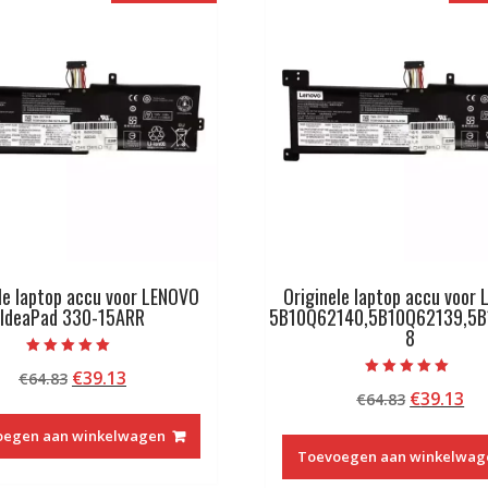
le laptop accu voor LENOVO
Originele laptop accu voor
IdeaPad 330-15ARR
5B10Q62140,5B10Q62139,5B
8
Beoordeeld met
Oorspronkelijke
Huidige
€
39.13
€
64.83
5.00
Beoordeeld met
van 5
Oorspron
Hu
€
39.13
prijs
prijs
€
64.83
5.00
van 5
prijs
pri
was:
is:
oegen aan winkelwagen
was:
is:
€64.83.
€39.13.
Toevoegen aan winkelwag
€64.83.
€3