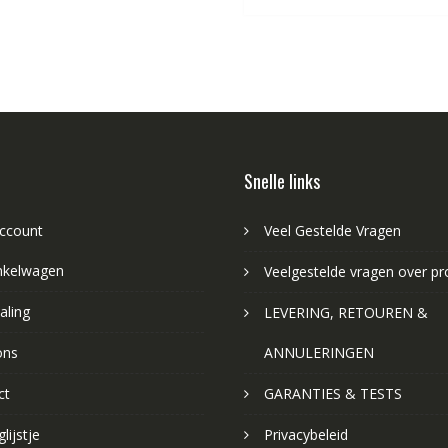
Snelle links
account
Veel Gestelde Vragen
nkelwagen
Veelgestelde vragen over p
aling
LEVERING, RETOUREN &
ons
ANNULERINGEN
ct
GARANTIES & TESTS
lijstje
Privacybeleid