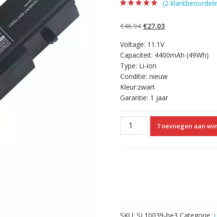
(
2
klantbeoordeli
Beoordeling
2
4.50
op 5
gebaseerd op
Oorspronkelijke
Huidige
€
46.94
€
27.03
klantbeoordelin
gen
prijs
prijs
Voltage: 11.1V
was:
is:
Capaciteit: 4400mAh (49Wh)
€46.94.
€27.03.
Type: Li-ion
Conditie: nieuw
Kleur:zwart
Garantie: 1 jaar
Laptop
Toevoegen aan wi
accu
voor
SAMSUNG
AA-
PB9NC6W,AA-
PB9NC6W/E
aantal
SKU:
SL10039-be3
Categorie: