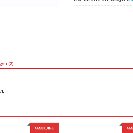
gen (2)
/E
AANBIEDING!
AAN