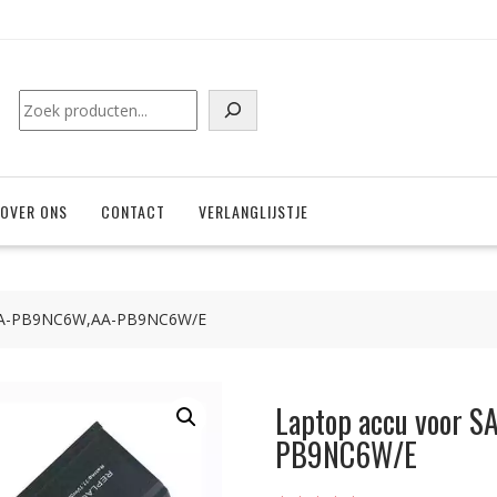
Zoeken
OVER ONS
CONTACT
VERLANGLIJSTJE
AA-PB9NC6W,AA-PB9NC6W/E
Laptop accu voor
PB9NC6W/E