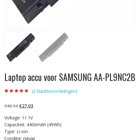
Laptop accu voor SAMSUNG AA-PL9NC2B
(
2
klantbeoordelingen)
Beoordeling
2
4.50
op 5
gebaseerd op
Oorspronkelijke
Huidige
€
46.94
€
27.03
klantbeoordelin
gen
prijs
prijs
Voltage: 11.1V
was:
is:
Capaciteit: 4400mAh (49Wh)
€46.94.
€27.03.
Type: Li-ion
Conditie: nieuw