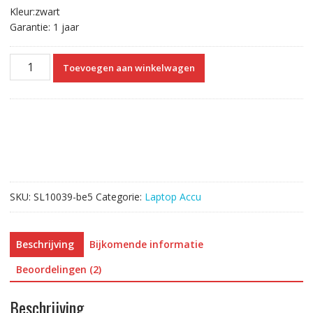
Kleur:zwart
Garantie: 1 jaar
Laptop
Toevoegen aan winkelwagen
accu
voor
SAMSUNG
AA-
PL9NC2B
aantal
SKU:
SL10039-be5
Categorie:
Laptop Accu
Beschrijving
Bijkomende informatie
Beoordelingen (2)
Beschrijving