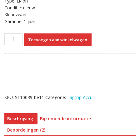
Type: Li-ion
Conditie: nieuw
Kleur:zwart
Garantie: 1 jaar
Laptop
Toevoegen aan winkelwagen
accu
voor
SAMSUNG
NP300V5A,NP350V5C
aantal
SKU:
SL10039-be11
Categorie:
Laptop Accu
Beschrijving
Bijkomende informatie
Beoordelingen (2)