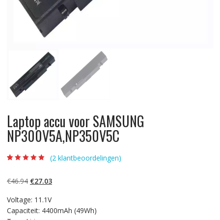
Laptop accu voor SAMSUNG
NP300V5A,NP350V5C
(
2
klantbeoordelingen)
Beoordeling
2
4.50
op 5
gebaseerd op
Oorspronkelijke
Huidige
€
46.94
€
27.03
klantbeoordelin
gen
prijs
prijs
Voltage: 11.1V
was:
is:
Capaciteit: 4400mAh (49Wh)
€46.94.
€27.03.