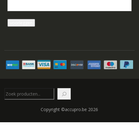
Zoeken
Copyright ©accupro.be 2026