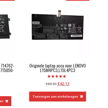
P 714762-
Originele laptop accu voor LENOVO
,715050-
L15M4PC3,L15L4PC3
Beoordeeld met
Oorspronkelijke
Huidige
€
42.13
€
69.93
5.00
van 5
kelijke
idige
prijs
prijs
js
was:
is:
Toevoegen aan winkelwagen
€69.93.
€42.13.
en
9.13.