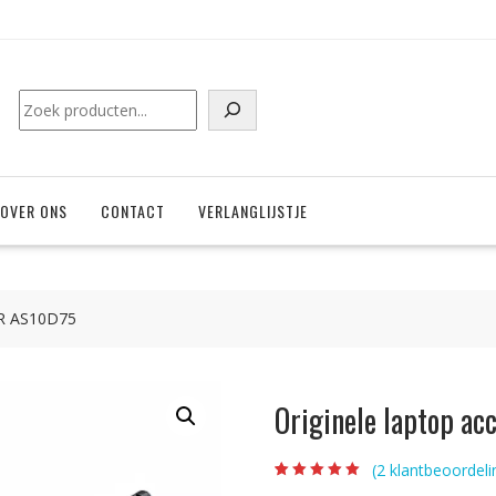
Zoeken
OVER ONS
CONTACT
VERLANGLIJSTJE
ER AS10D75
Originele laptop a
(
2
klantbeoordeli
Beoordeling
2