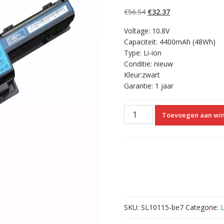
5.00
op 5
gebaseerd op
Oorspronkelijke
Huidige
€
56.54
€
32.37
klantbeoordelinge
n
prijs
prijs
Voltage: 10.8V
was:
is:
Capaciteit: 4400mAh (48Wh)
€56.54.
€32.37.
Type: Li-ion
Conditie: nieuw
Kleur:zwart
Garantie: 1 jaar
Originele
Toevoegen aan wi
laptop
accu
voor
ACER
AS10D75
aantal
SKU:
SL10115-be7
Categorie: