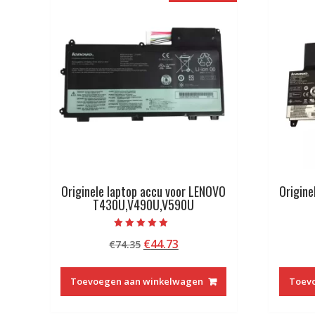
Originele laptop accu voor LENOVO
Origine
T430U,V490U,V590U
Beoordeeld met
Oorspronkelijke
Huidige
€
44.73
€
74.35
5.00
van 5
prijs
prijs
was:
is:
Toevoegen aan winkelwagen
Toev
€74.35.
€44.73.