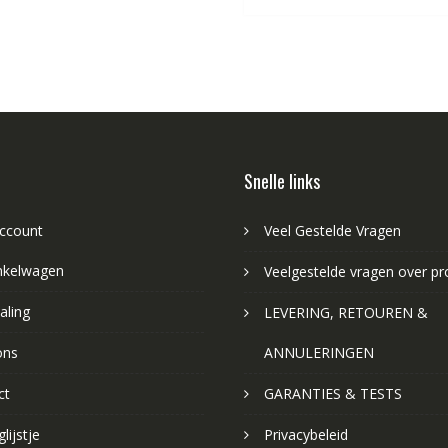
Snelle links
account
Veel Gestelde Vragen
nkelwagen
Veelgestelde vragen over p
aling
LEVERING, RETOUREN &
ons
ANNULERINGEN
ct
GARANTIES & TESTS
lijstje
Privacybeleid