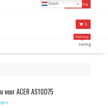
Dutch
Mijn rekening
0
Verkoop
korting
ccu voor ACER AS10D75
ngen)