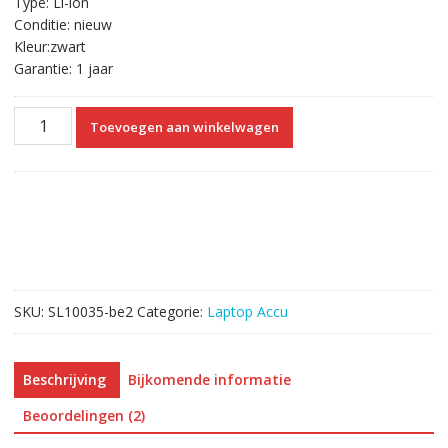
Type: Li-ion
Conditie: nieuw
Kleur:zwart
Garantie: 1 jaar
Originele
Toevoegen aan winkelwagen
laptop
accu
voor
ASUS
A41-
X550
aantal
SKU:
SL10035-be2
Categorie:
Laptop Accu
Beschrijving
Bijkomende informatie
Beoordelingen (2)