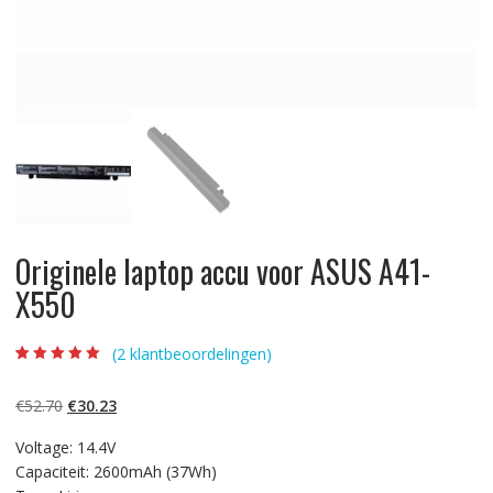
Originele laptop accu voor ASUS A41-
X550
(
2
klantbeoordelingen)
Beoordeling
2
5.00
op 5
gebaseerd op
Oorspronkelijke
Huidige
€
52.70
€
30.23
klantbeoordelinge
n
prijs
prijs
Voltage: 14.4V
was:
is:
Capaciteit: 2600mAh (37Wh)
€52.70.
€30.23.