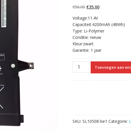
4.50
op 5
gebaseerd op
Oorspronkelijke
Huidige
€
56.00
€
35.00
klantbeoordelin
gen
prijs
prijs
Voltage:11.4V
was:
is:
Capaciteit:4200mAh (48Wh)
€56.00.
€35.00.
Type: Li-Polymer
Conditie: nieuw
Kleur:zwart
Garantie: 1 jaar
Originele
Toevoegen aan wi
laptop
accu
voor
ASUS
B31N1345
aantal
SKU:
SL10508-be1
Categorie: