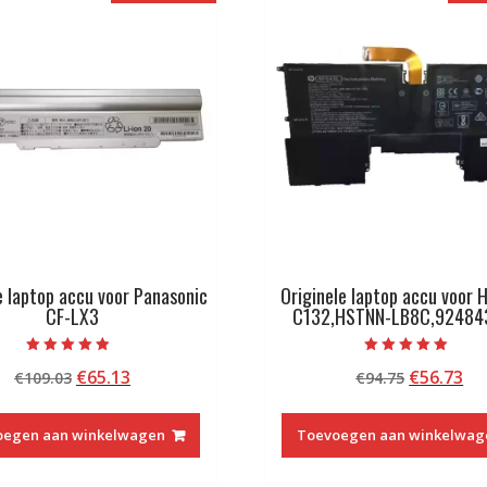
e laptop accu voor Panasonic
Originele laptop accu voor 
CF-LX3
C132,HSTNN-LB8C,92484
Beoordeeld
Beoordeeld met
Oorspronkelijke
Huidige
Oorspron
Hu
€
65.13
€
56.73
€
109.03
€
94.75
met
5.00
4.50
van 5
prijs
prijs
prijs
pri
van 5
was:
is:
was:
is:
oegen aan winkelwagen
Toevoegen aan winkelwag
€109.03.
€65.13.
€94.75.
€5