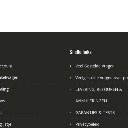
Snelle links
account
Veel Gestelde Vragen
nkelwagen
Veelgestelde vragen over p
aling
LEVERING, RETOUREN &
ons
ANNULERINGEN
ct
GARANTIES & TESTS
lijstje
Privacybeleid