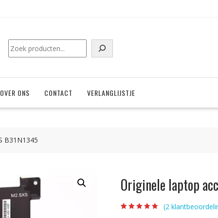
Zoeken
OVER ONS
CONTACT
VERLANGLIJSTJE
SUS B31N1345
Originele laptop a
(
2
klantbeoordeli
Beoordeling
2