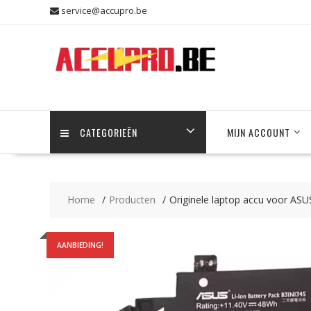
Skip
service@accupro.be
to
content
CATEGORIEËN
MIJN ACCOUNT
Home
Producten
Originele laptop accu voor A
AANBIEDING!