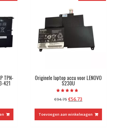
HP TPN-
Originele laptop accu voor LENOVO
3-421
S230U
Beoordeeld
kelijke
idige
Oorspronkelijke
Huidige
€
56.73
€
94.75
met
4.50
js
prijs
prijs
van 5
was:
is:
en
Toevoegen aan winkelwagen
6.73.
€94.75.
€56.73.