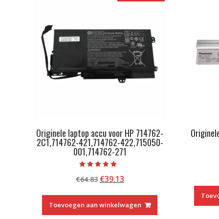
Originele laptop accu voor HP 714762-
Originel
2C1,714762-421,714762-422,715050-
001,714762-271
Beoordeeld met
Oorspronkelijke
Huidige
€
39.13
€
64.83
5.00
van 5
prijs
prijs
Toev
was:
is:
Toevoegen aan winkelwagen
€64.83.
€39.13.