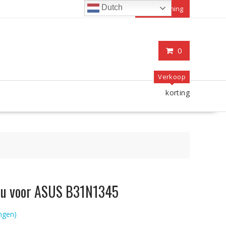
Dutch
Mijn rekening
0
Verkoop
korting
ccu voor ASUS B31N1345
ngen)