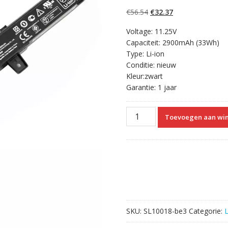
5.00
op 5
gebaseerd op
Oorspronkelijke
Huidige
€
56.54
€
32.37
klantbeoordelinge
n
prijs
prijs
Voltage: 11.25V
was:
is:
Capaciteit: 2900mAh (33Wh)
€56.54.
€32.37.
Type: Li-ion
Conditie: nieuw
Kleur:zwart
Garantie: 1 jaar
Originele
Toevoegen aan wi
laptop
accu
voor
ASUS
F551MAV
aantal
SKU:
SL10018-be3
Categorie: