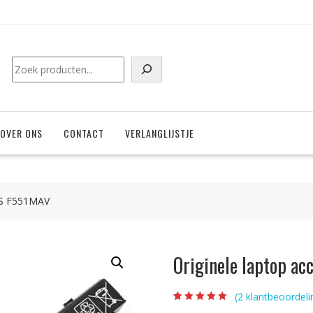
Zoeken
OVER ONS
CONTACT
VERLANGLIJSTJE
SUS F551MAV
Originele laptop a
(
2
klantbeoordeli
Beoordeling
2