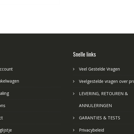
Snelle links
account
Veel Gestelde Vragen
nkelwagen
Veelgestelde vragen over p
aling
LEVERING, RETOUREN &
ons
ANNULERINGEN
ct
GARANTIES & TESTS
lijstje
Privacybeleid