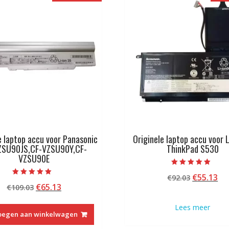
e laptop accu voor Panasonic
Originele laptop accu voor
ZSU90JS,CF-VZSU90Y,CF-
ThinkPad S530
VZSU90E
Beoordeeld met
Oorspron
Hu
€
55.13
€
92.03
5.00
Beoordeeld met
van 5
Oorspronkelijke
Huidige
€
65.13
€
109.03
prijs
pri
5.00
van 5
prijs
prijs
was:
is:
Lees meer
was:
is:
€92.03.
€5
oegen aan winkelwagen
€109.03.
€65.13.