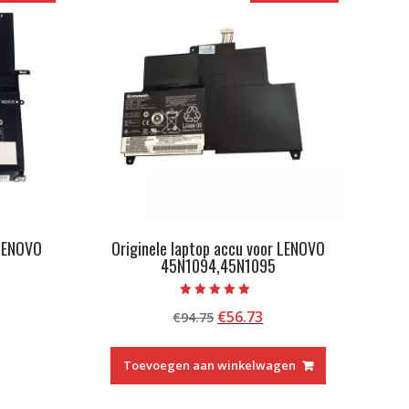
 LENOVO
Originele laptop accu voor LENOVO
45N1094,45N1095
Beoordeeld met
kelijke
idige
Oorspronkelijke
Huidige
€
56.73
€
94.75
5.00
van 5
js
prijs
prijs
was:
is:
Toevoegen aan winkelwagen
5.13.
€94.75.
€56.73.