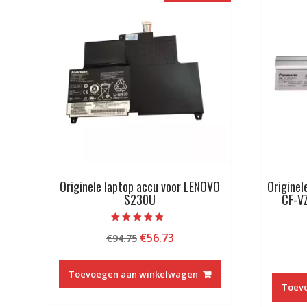
Originele laptop accu voor LENOVO
Originel
S230U
CF-V
Beoordeeld
Oorspronkelijke
Huidige
€
56.73
€
94.75
met
4.50
prijs
prijs
van 5
was:
is:
Toevoegen aan winkelwagen
€94.75.
€56.73.
Toev