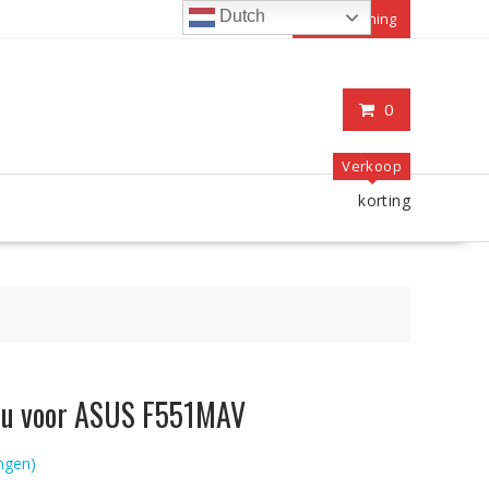
Dutch
Mijn rekening
0
Verkoop
korting
ccu voor ASUS F551MAV
ngen)