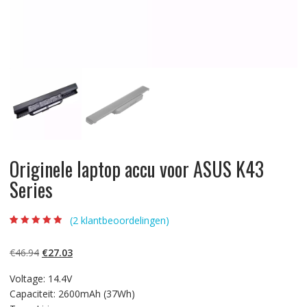
Originele laptop accu voor ASUS K43
Series
(
2
klantbeoordelingen)
Beoordeling
2
4.50
op 5
gebaseerd op
Oorspronkelijke
Huidige
€
46.94
€
27.03
klantbeoordelin
gen
prijs
prijs
Voltage: 14.4V
was:
is:
Capaciteit: 2600mAh (37Wh)
€46.94.
€27.03.