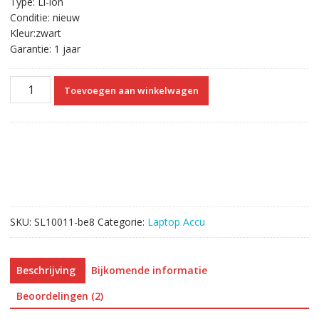
Type: Li-ion
Conditie: nieuw
Kleur:zwart
Garantie: 1 jaar
Originele
Toevoegen aan winkelwagen
laptop
accu
voor
ASUS
K43
Series
aantal
SKU:
SL10011-be8
Categorie:
Laptop Accu
Beschrijving
Bijkomende informatie
Beoordelingen (2)