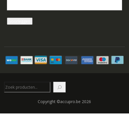
Zoeken
Copyright ©accupro.be 2026