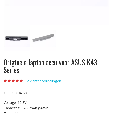
Originele laptop accu voor ASUS K43
Series
(
2
klantbeoordelingen)
Beoordeling
2
4.50
op 5
gebaseerd op
Oorspronkelijke
Huidige
€
60.38
€
34.50
klantbeoordelin
gen
prijs
prijs
Voltage: 10.8V
was:
is:
Capaciteit: 5200mAh (56Wh)
€60.38.
€34.50.