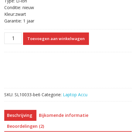
Type: Li-ion
Conditie: nieuw
Kleur:zwart
Garantie: 1 jaar
Originele
Toevoegen aan winkelwagen
laptop
accu
voor
ASUS
K43
Series
aantal
SKU:
SL10033-be6
Categorie:
Laptop Accu
Beschrijving
Bijkomende informatie
Beoordelingen (2)