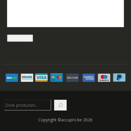
Zoeken
Copyright ©accupro.be 2026