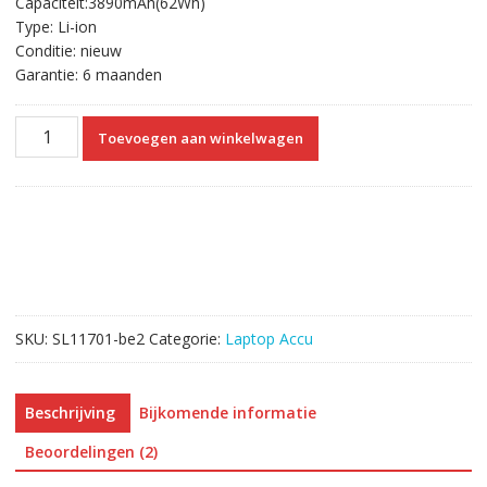
Capaciteit:3890mAh(62Wh)
€82.74.
€51.71.
Type: Li-ion
Conditie: nieuw
Garantie: 6 maanden
Originele
Toevoegen aan winkelwagen
laptop
accu
voor
ASUS
ROG
Flow
X13
GV301QC
SKU:
SL11701-be2
Categorie:
Laptop Accu
GV301QE
GV301QH
aantal
Beschrijving
Bijkomende informatie
Beoordelingen (2)