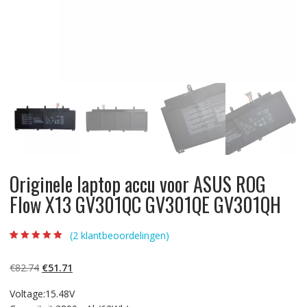
Originele laptop accu voor ASUS ROG
Flow X13 GV301QC GV301QE GV301QH
(
2
klantbeoordelingen)
Beoordeling
2
5.00
op 5
gebaseerd op
Oorspronkelijke
Huidige
€
82.74
€
51.71
klantbeoordelinge
n
prijs
prijs
Voltage:15.48V
was:
is: