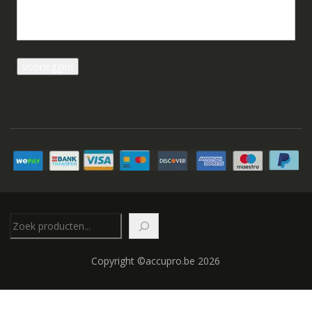
Zoeken
Copyright ©accupro.be 2026