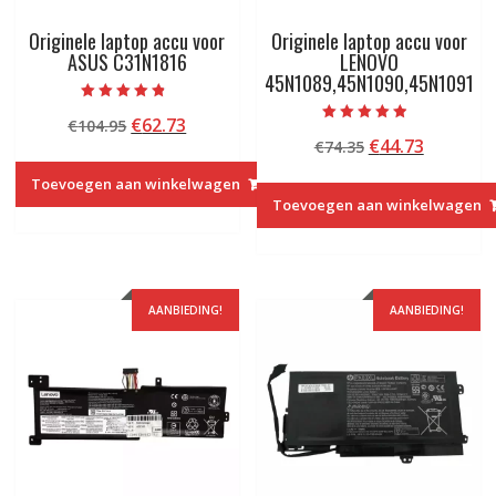
Originele laptop accu voor
Originele laptop accu voor
ASUS C31N1816
LENOVO
45N1089,45N1090,45N1091
Beoordeeld
Oorspronkelijke
Huidige
€
62.73
€
104.95
met
Beoordeeld
4.50
Oorspronkelij
Huidige
€
44.73
prijs
prijs
€
74.35
met
van 5
4.50
prijs
prijs
was:
is:
van 5
Toevoegen aan winkelwagen
was:
is:
€104.95.
€62.73.
Toevoegen aan winkelwagen
€74.35.
€44.73.
AANBIEDING!
AANBIEDING!