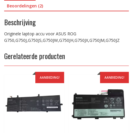
Beoordelingen (2)
Beschrijving
Originele laptop accu voor ASUS ROG
G750,G750J,G750JS,G750JW,G750JH,G750JX,G750JM,G750JZ
Gerelateerde producten
AANBIEDING!
AANBIEDING!