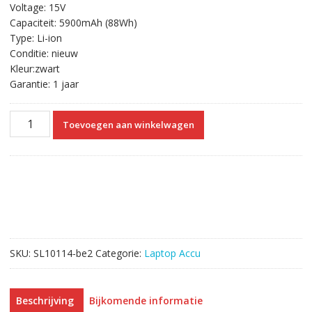
Voltage: 15V
was:
is:
Capaciteit: 5900mAh (88Wh)
€89.18.
€50.50.
Type: Li-ion
Conditie: nieuw
Kleur:zwart
Garantie: 1 jaar
Originele
Toevoegen aan winkelwagen
laptop
accu
voor
ASUS
ROG
G750,G750J,G750JS,G750JW,G750JH,G750JX,G750JM,G750JZ
aantal
SKU:
SL10114-be2
Categorie:
Laptop Accu
Beschrijving
Bijkomende informatie