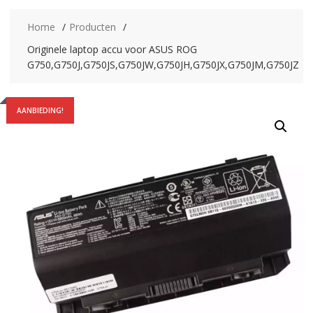
Home
Producten
Originele laptop accu voor ASUS ROG
G750,G750J,G750JS,G750JW,G750JH,G750JX,G750JM,G750JZ
AANBIEDING!