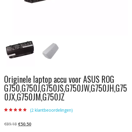
Originele laptop accu voor ASUS ROG
G750,G750J,G750JS,G750JW,G750JH,G75
0JX,G750JM,G750JZ
(
2
klantbeoordelingen)
Beoordeling
2
5.00
op 5
gebaseerd op
Oorspronkelijke
Huidige
€
89.18
€
50.50
klantbeoordelinge
n
prijs
prijs