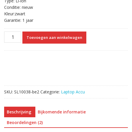
Type: Li-ion
Conditie: nieuw
Kleur:zwart
Garantie: 1 jaar
Originele
Toevoegen aan winkelwagen
laptop
accu
voor
CLEVO
6-
87-
W540S-
4271
SKU:
SL10038-be2
Categorie:
Laptop Accu
aantal
Beschrijving
Bijkomende informatie
Beoordelingen (2)