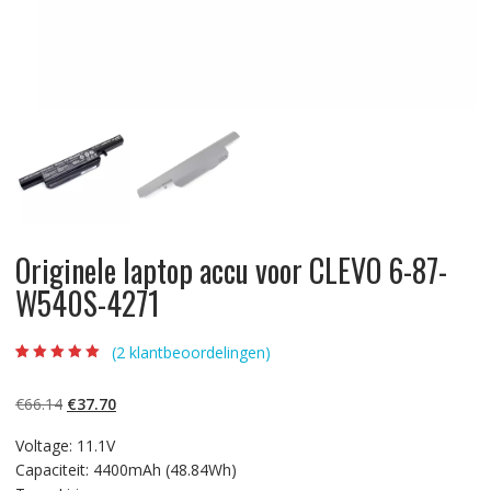
Originele laptop accu voor CLEVO 6-87-
W540S-4271
(
2
klantbeoordelingen)
Beoordeling
2
5.00
op 5
gebaseerd op
Oorspronkelijke
Huidige
€
66.14
€
37.70
klantbeoordelinge
n
prijs
prijs
Voltage: 11.1V
was:
is:
Capaciteit: 4400mAh (48.84Wh)
€66.14.
€37.70.