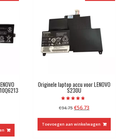
 LENOVO
Originele laptop accu voor LENOVO
10Q6213
S230U
Beoordeeld
Oorspronkelijke
Huidige
€
56.73
€
94.75
met
4.50
kelijke
idige
prijs
prijs
van 5
js
was:
is:
Toevoegen aan winkelwagen
€94.75.
€56.73.
en
9.13.