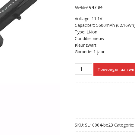
4.50
op 5
gebaseerd op
Oorspronkelijke
Huidige
€
84.57
€
47.94
klantbeoordelin
gen
prijs
prijs
Voltage: 11.1V
was:
is:
Capaciteit: 5600mAh (62.16Wh
€84.57.
€47.94.
Type: Li-ion
Conditie: nieuw
Kleur:zwart
Garantie: 1 jaar
Originele
Toevoegen aan wi
laptop
accu
voor
CLEVO
NKC5101
aantal
SKU:
SL10004-be23
Categorie