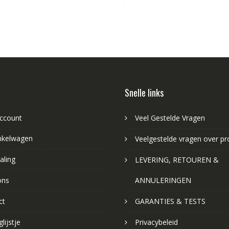
Snelle links
account
Veel Gestelde Vragen
nkelwagen
Veelgestelde vragen over p
aling
LEVERING, RETOUREN &
ons
ANNULERINGEN
ct
GARANTIES & TESTS
lijstje
Privacybeleid