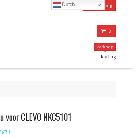
Dutch
Mijn rekening
0
Verkoop
korting
ccu voor CLEVO NKC5101
ngen)