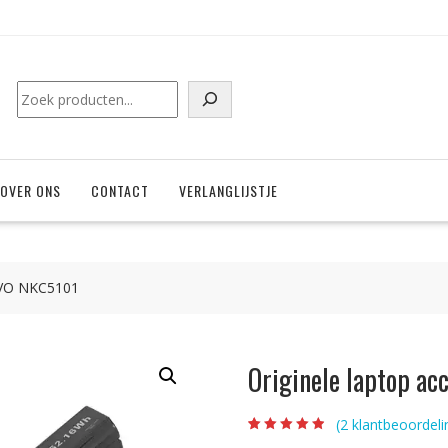
Zoeken
OVER ONS
CONTACT
VERLANGLIJSTJE
LEVO NKC5101
Originele laptop a
(
2
klantbeoordeli
Beoordeling
2