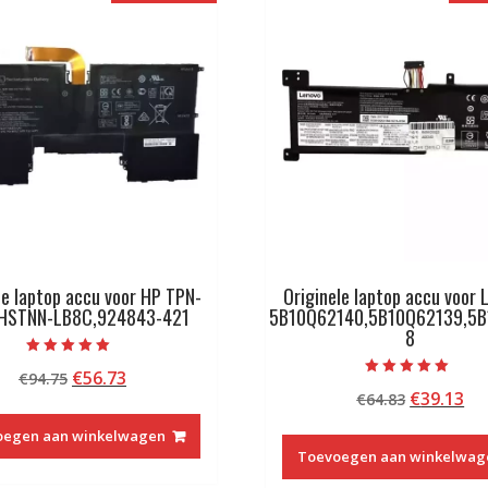
le laptop accu voor HP TPN-
Originele laptop accu voor
,HSTNN-LB8C,924843-421
5B10Q62140,5B10Q62139,5B
8
Beoordeeld met
Oorspronkelijke
Huidige
€
56.73
€
94.75
5.00
Beoordeeld met
van 5
Oorspron
Hu
€
39.13
prijs
prijs
€
64.83
5.00
van 5
prijs
pri
was:
is:
oegen aan winkelwagen
was:
is:
€94.75.
€56.73.
Toevoegen aan winkelwag
€64.83.
€3