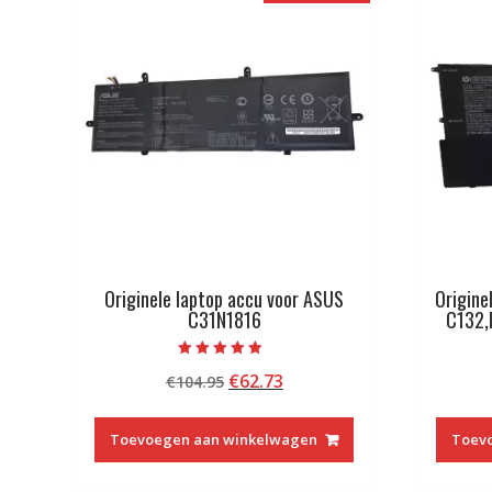
Originele laptop accu voor ASUS
Origine
C31N1816
C132
Beoordeeld
Oorspronkelijke
Huidige
€
62.73
€
104.95
met
4.50
prijs
prijs
van 5
was:
is:
Toevoegen aan winkelwagen
Toev
€104.95.
€62.73.