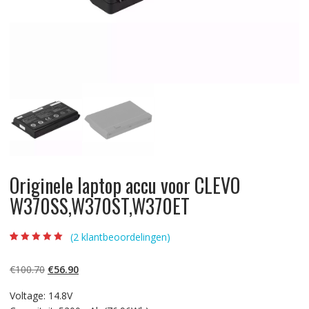
Originele laptop accu voor CLEVO
W370SS,W370ST,W370ET
(
2
klantbeoordelingen)
Beoordeling
2
5.00
op 5
gebaseerd op
Oorspronkelijke
Huidige
€
100.70
€
56.90
klantbeoordelinge
n
prijs
prijs
Voltage: 14.8V
was:
is: