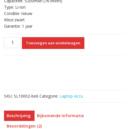
Capaciteit: 5200mAh (76.96Wh)
€100.70.
€56.90.
Type: Li-ion
Conditie: nieuw
Kleur:zwart
Garantie: 1 jaar
Originele
Toevoegen aan winkelwagen
laptop
accu
voor
CLEVO
W370SS,W370ST,W370ET
aantal
SKU:
SL10002-be6
Categorie:
Laptop Accu
Beschrijving
Bijkomende informatie
Beoordelingen (2)