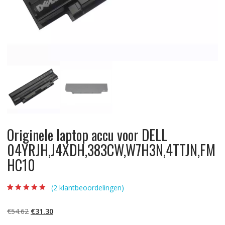
Originele laptop accu voor DELL
04YRJH,J4XDH,383CW,W7H3N,4TTJN,FM
HC10
(
2
klantbeoordelingen)
Beoordeling
2
5.00
op 5
gebaseerd op
Oorspronkelijke
Huidige
€
54.62
€
31.30
klantbeoordelinge
n
prijs
prijs