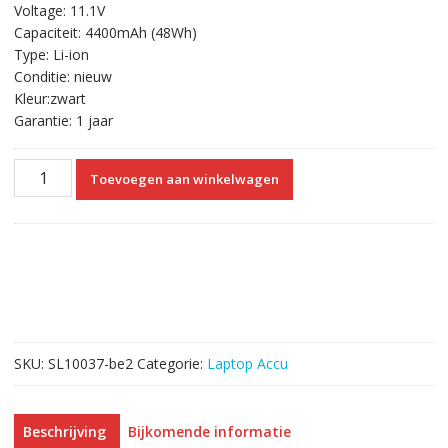
Voltage: 11.1V
was:
is:
Capaciteit: 4400mAh (48Wh)
€54.62.
€31.30.
Type: Li-ion
Conditie: nieuw
Kleur:zwart
Garantie: 1 jaar
Originele
Toevoegen aan winkelwagen
laptop
accu
voor
DELL
04YRJH,J4XDH,383CW,W7H3N,4TTJN,FMHC10
aantal
SKU:
SL10037-be2
Categorie:
Laptop Accu
Beschrijving
Bijkomende informatie