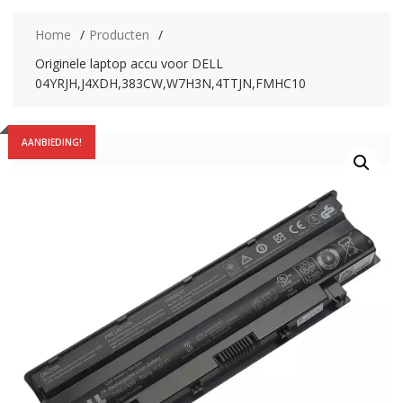
Home
Producten
Originele laptop accu voor DELL
04YRJH,J4XDH,383CW,W7H3N,4TTJN,FMHC10
AANBIEDING!