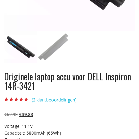
Originele laptop accu voor DELL Inspiron
14R-3421
(
2
klantbeoordelingen)
Beoordeling
2
5.00
op 5
gebaseerd op
Oorspronkelijke
Huidige
€
69.98
€
39.83
klantbeoordelinge
n
prijs
prijs
Voltage: 11.1V
was:
is:
Capaciteit: 5800mAh (65Wh)
€69.98.
€39.83.