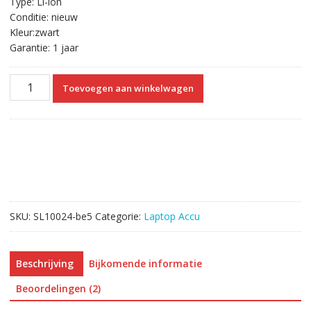
Type: Li-ion
Conditie: nieuw
Kleur:zwart
Garantie: 1 jaar
Originele
Toevoegen aan winkelwagen
laptop
accu
voor
DELL
Inspiron
14R-
3421
aantal
SKU:
SL10024-be5
Categorie:
Laptop Accu
Beschrijving
Bijkomende informatie
Beoordelingen (2)