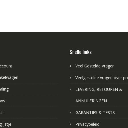
Snelle links
account
Veel Gestelde Vragen
nkelwagen
Veelgestelde vragen over p
aling
LEVERING, RETOUREN &
ons
ANNULERINGEN
ct
GARANTIES & TESTS
lijstje
Privacybeleid