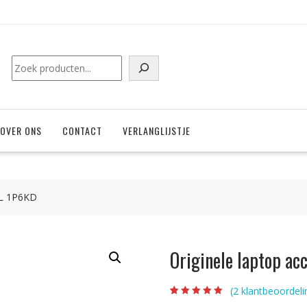
Zoeken
OVER ONS
CONTACT
VERLANGLIJSTJE
LL 1P6KD
Originele laptop a
(
2
klantbeoordeli
Beoordeling
2