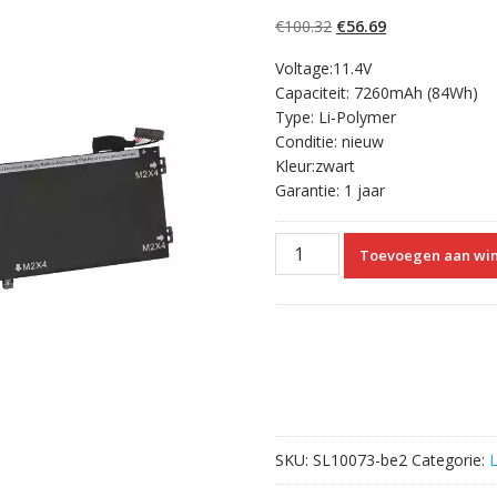
5.00
op 5
gebaseerd op
Oorspronkelijke
Huidige
€
100.32
€
56.69
klantbeoordelinge
n
prijs
prijs
Voltage:11.4V
was:
is:
Capaciteit: 7260mAh (84Wh)
€100.32.
€56.69.
Type: Li-Polymer
Conditie: nieuw
Kleur:zwart
Garantie: 1 jaar
Originele
Toevoegen aan wi
laptop
accu
voor
DELL
1P6KD
aantal
SKU:
SL10073-be2
Categorie: