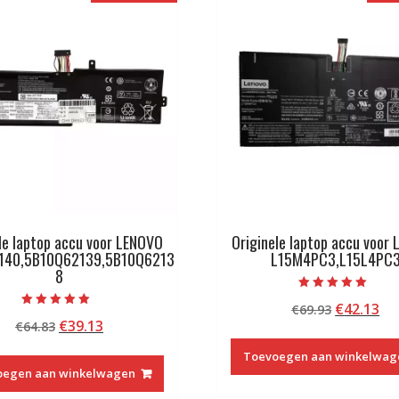
le laptop accu voor LENOVO
Originele laptop accu voor
140,5B10Q62139,5B10Q6213
L15M4PC3,L15L4PC
8
Beoordeeld met
Oorspron
Hu
€
42.13
€
69.93
5.00
Beoordeeld met
van 5
Oorspronkelijke
Huidige
€
39.13
€
64.83
prijs
pri
5.00
van 5
prijs
prijs
was:
is:
Toevoegen aan winkelwag
was:
is:
€69.93.
€4
oegen aan winkelwagen
€64.83.
€39.13.