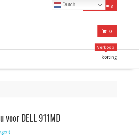
Dutch
Mijn rekening
0
Verkoop
korting
ccu voor DELL 911MD
ngen)