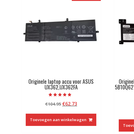
Originele laptop accu voor ASUS
Origine
UX362,UX362FA
5B10Q62
Beoordeeld met
Oorspronkelijke
Huidige
€
62.73
€
104.95
5.00
van 5
prijs
prijs
was:
is:
Toevoegen aan winkelwagen
€104.95.
€62.73.
Toev