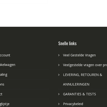
Snelle links
account
Veel Gestelde Vragen
nkelwagen
Veelgestelde vragen over p
aling
LEVERING, RETOUREN &
ons
ANNULERINGEN
ct
GARANTIES & TESTS
lijstje
Privacybeleid