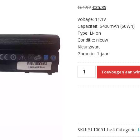
5.00
op 5
gebaseerd op
Oorspronkelijke
Huidige
€
61.92
€
35.35
klantbeoordelinge
n
prijs
prijs
Voltage: 11.1V
was:
is:
Capaciteit: 5400mAh (60Wh)
€61.92.
€35.35.
Type: Li-ion
Conditie: nieuw
Kleur:zwart
Garantie: 1 jaar
Originele
Toevoegen aan wi
laptop
accu
voor
DELL
911MD
aantal
SKU:
SL10051-be4
Categorie: