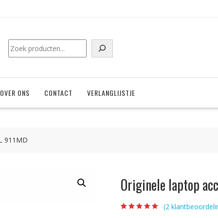
Zoeken
OVER ONS
CONTACT
VERLANGLIJSTJE
ELL 911MD
Originele laptop a
(
2
klantbeoordeli
Beoordeling
2