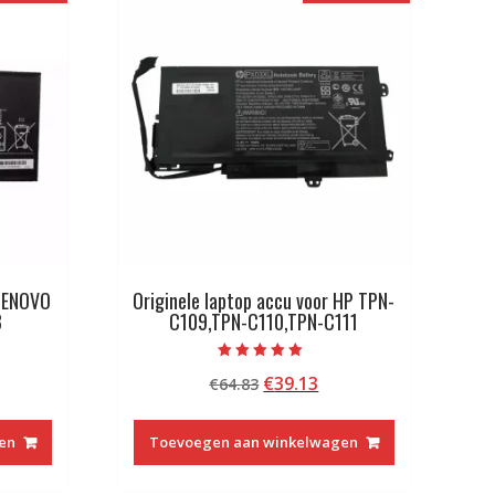
 LENOVO
Originele laptop accu voor HP TPN-
3
C109,TPN-C110,TPN-C111
Beoordeeld met
kelijke
idige
Oorspronkelijke
Huidige
€
39.13
€
64.83
5.00
van 5
js
prijs
prijs
was:
is:
en
Toevoegen aan winkelwagen
2.13.
€64.83.
€39.13.