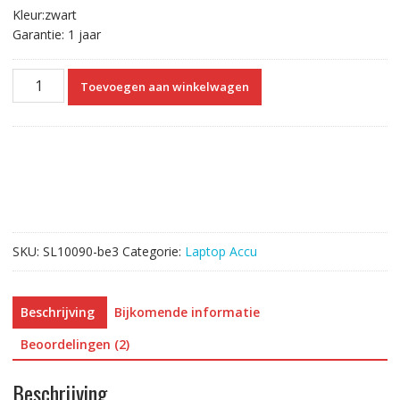
Kleur:zwart
Garantie: 1 jaar
Originele
Toevoegen aan winkelwagen
laptop
accu
voor
DELL
GO5YJ
aantal
SKU:
SL10090-be3
Categorie:
Laptop Accu
Beschrijving
Bijkomende informatie
Beoordelingen (2)
Beschrijving