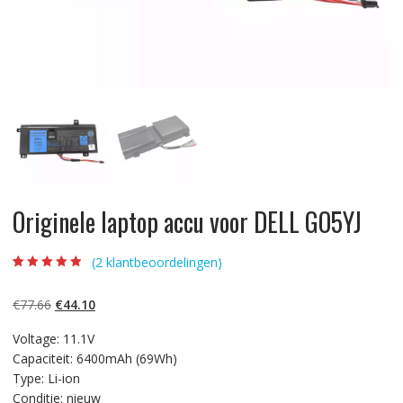
Originele laptop accu voor DELL GO5YJ
(
2
klantbeoordelingen)
Beoordeling
2
4.50
op 5
gebaseerd op
Oorspronkelijke
Huidige
€
77.66
€
44.10
klantbeoordelin
gen
prijs
prijs
Voltage: 11.1V
was:
is:
Capaciteit: 6400mAh (69Wh)
€77.66.
€44.10.
Type: Li-ion
Conditie: nieuw