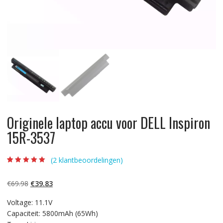
Originele laptop accu voor DELL Inspiron
15R-3537
(
2
klantbeoordelingen)
Beoordeling
2
5.00
op 5
gebaseerd op
Oorspronkelijke
Huidige
€
69.98
€
39.83
klantbeoordelinge
n
prijs
prijs
Voltage: 11.1V
was:
is:
Capaciteit: 5800mAh (65Wh)
€69.98.
€39.83.