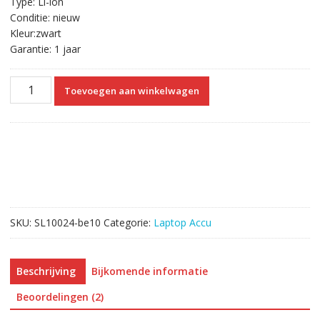
Type: Li-ion
Conditie: nieuw
Kleur:zwart
Garantie: 1 jaar
Originele
Toevoegen aan winkelwagen
laptop
accu
voor
DELL
Inspiron
15R-
3537
aantal
SKU:
SL10024-be10
Categorie:
Laptop Accu
Beschrijving
Bijkomende informatie
Beoordelingen (2)