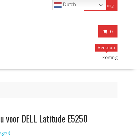
Dutch
Mijn rekening
0
Verkoop
korting
cu voor DELL Latitude E5250
ngen)