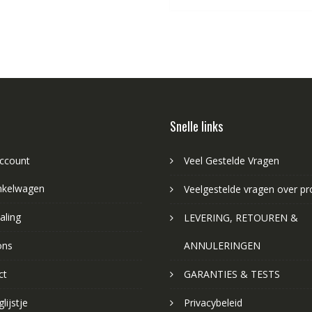
Snelle links
account
Veel Gestelde Vragen
nkelwagen
Veelgestelde vragen over p
aling
LEVERING, RETOUREN &
ons
ANNULERINGEN
ct
GARANTIES & TESTS
lijstje
Privacybeleid