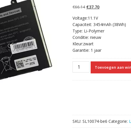
5.00
op 5
gebaseerd op
Oorspronkelijke
Huidige
€
66.14
€
37.70
klantbeoordelinge
n
prijs
prijs
Voltage:11.1V
was:
is:
Capaciteit: 3454mAh (38Wh)
€66.14.
€37.70.
Type: Li-Polymer
Conditie: nieuw
Kleur:zwart
Garantie: 1 jaar
Originele
Toevoegen aan wi
laptop
accu
voor
DELL
Latitude
E5250
aantal
SKU:
SL10074-be6
Categorie: