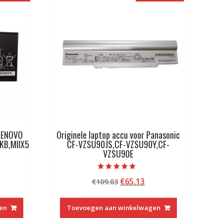
 LENOVO
Originele laptop accu voor Panasonic
IKB,MIIX5
CF-VZSU90JS,CF-VZSU90Y,CF-
VZSU90E
Beoordeeld met
kelijke
idige
Oorspronkelijke
Huidige
€
65.13
€
109.03
5.00
van 5
js
prijs
prijs
was:
is:
en
Toevoegen aan winkelwagen
2.13.
€109.03.
€65.13.