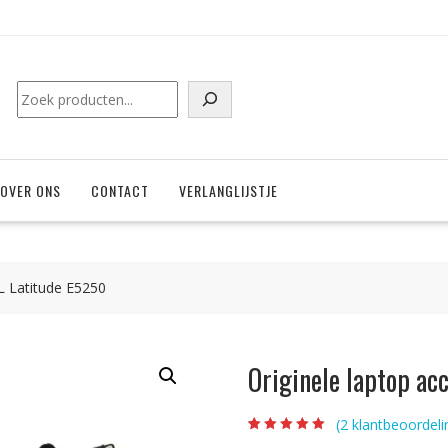
Zoeken
OVER ONS
CONTACT
VERLANGLIJSTJE
L Latitude E5250
Originele laptop ac
(
2
klantbeoordeli
Beoordeling
2