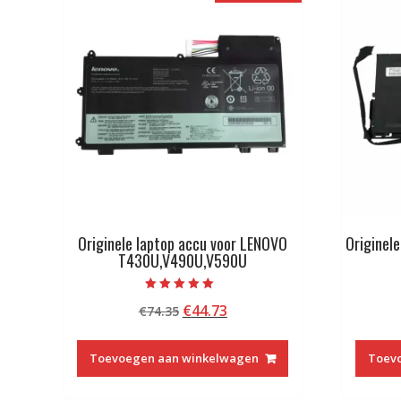
Originele laptop accu voor LENOVO
Originel
T430U,V490U,V590U
Beoordeeld met
Oorspronkelijke
Huidige
€
44.73
€
74.35
5.00
van 5
prijs
prijs
was:
is:
Toevoegen aan winkelwagen
Toev
€74.35.
€44.73.