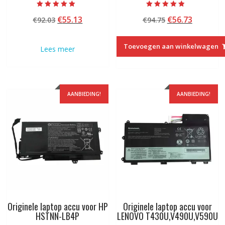
Beoordeeld met
Beoordeeld
Oorspronkelijke
Huidige
Oorspronkelij
Huidige
€
55.13
€
56.73
€
92.03
€
94.75
5.00
met
van 5
4.50
prijs
prijs
prijs
prijs
van 5
was:
is:
was:
is:
Toevoegen aan winkelwagen
Lees meer
€92.03.
€55.13.
€94.75.
€56.73.
AANBIEDING!
AANBIEDING!
Originele laptop accu voor HP
Originele laptop accu voor
HSTNN-LB4P
LENOVO T430U,V490U,V590U