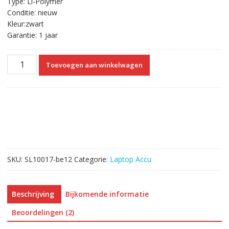
Type: Li-Polymer
Conditie: nieuw
Kleur:zwart
Garantie: 1 jaar
Originele
Toevoegen aan winkelwagen
laptop
accu
voor
DELL
Latitude
E6420
aantal
SKU:
SL10017-be12
Categorie:
Laptop Accu
Beschrijving
Bijkomende informatie
Beoordelingen (2)