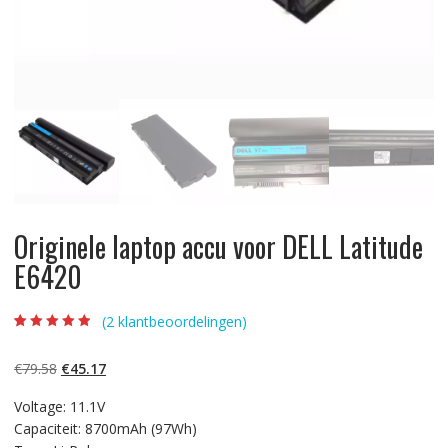
Originele laptop accu voor DELL Latitude
E6420
(
2
klantbeoordelingen)
Beoordeling
2
4.50
op 5
gebaseerd op
Oorspronkelijke
Huidige
€
79.58
€
45.17
klantbeoordelin
gen
prijs
prijs
Voltage: 11.1V
was:
is:
Capaciteit: 8700mAh (97Wh)
€79.58.
€45.17.