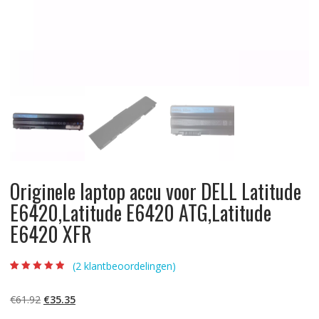
Originele laptop accu voor DELL Latitude
E6420,Latitude E6420 ATG,Latitude
E6420 XFR
(
2
klantbeoordelingen)
Beoordeling
2
4.50
op 5
gebaseerd op
Oorspronkelijke
Huidige
€
61.92
€
35.35
klantbeoordelin
gen
prijs
prijs