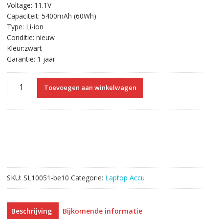
Voltage: 11.1V
was:
is:
Capaciteit: 5400mAh (60Wh)
€61.92.
€35.35.
Type: Li-ion
Conditie: nieuw
Kleur:zwart
Garantie: 1 jaar
Originele
Toevoegen aan winkelwagen
laptop
accu
voor
DELL
Latitude
E6420,Latitude
E6420
ATG,Latitude
SKU:
SL10051-be10
Categorie:
Laptop Accu
E6420
XFR
aantal
Beschrijving
Bijkomende informatie