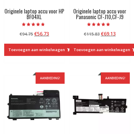
Originele laptop accu voor HP
Originele laptop accu voor
BF04XL
Panasonic CF-J10,CF-J9
Beoordeeld
Beoordeeld met
Oorspronkelijke
Huidige
Oorspronkelij
Huidige
€
56.73
€
69.13
€
94.75
€
115.83
met
5.00
4.50
van 5
prijs
prijs
prijs
prijs
van 5
was:
is:
was:
is:
Toevoegen aan winkelwagen
Toevoegen aan winkelwagen
€94.75.
€56.73.
€115.83.
€69.13.
AANBIEDING!
AANBIEDING!